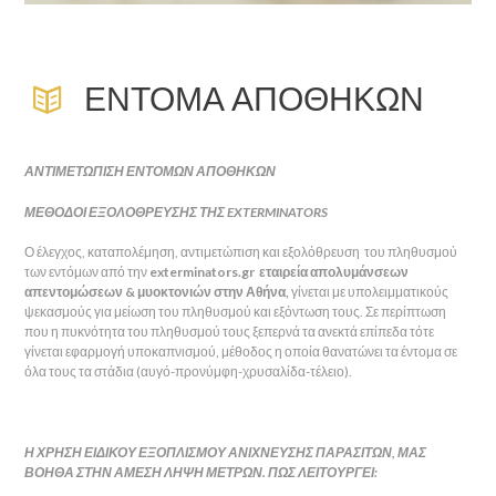
ΕΝΤΟΜΑ ΑΠΟΘΗΚΩΝ
ΑΝΤΙΜΕΤΩΠΙΣΗ ΕΝΤΟΜΩΝ ΑΠΟΘΗΚΩΝ
ΜΕΘΟΔΟΙ ΕΞΟΛΟΘΡΕΥΣΗΣ ΤΗΣ EXTERMINATORS
Ο έλεγχος, καταπολέμηση, αντιμετώπιση και εξολόθρευση του πληθυσμού
των εντόμων από την
exterminators.gr εταιρεία απολυμάνσεων
απεντομώσεων & μυοκτονιών στην Αθήνα,
γίνεται με υπολειμματικούς
ψεκασμούς για μείωση του πληθυσμού και εξόντωση τους. Σε περίπτωση
που η πυκνότητα του πληθυσμού τους ξεπερνά τα ανεκτά επίπεδα τότε
γίνεται εφαρμογή υποκαπνισμού, μέθοδος η οποία θανατώνει τα έντομα σε
όλα τους τα στάδια (αυγό-προνύμφη-χρυσαλίδα-τέλειο).
Η ΧΡΗΣΗ ΕΙΔΙΚΟΥ ΕΞΟΠΛΙΣΜΟΥ ΑΝΙΧΝΕΥΣΗΣ ΠΑΡΑΣΙΤΩΝ, ΜΑΣ
ΒΟΗΘΑ ΣΤΗΝ ΑΜΕΣΗ ΛΗΨΗ ΜΕΤΡΩΝ. ΠΩΣ ΛΕΙΤΟΥΡΓΕΙ: