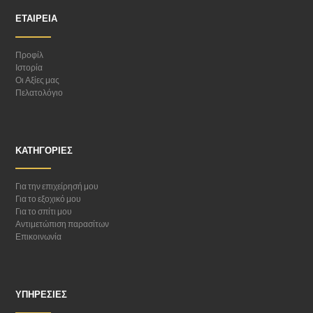
ΕΤΑΙΡΕΊΑ
Προφίλ
Ιστορία
Οι Αξίες μας
Πελατολόγιο
ΚΑΤΗΓΟΡΊΕΣ
Για την επιχείρησή μου
Για το εξοχικό μου
Για το σπίτι μου
Αντιμετώπιση παρασίτων
Επικοινωνία
ΥΠΗΡΕΣΊΕΣ