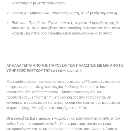
καλυπτόμενο με λεπτό φαιό χνούδι.
Προνύμφη: Μήκος 3 mm, σαρκώδης, κυρτή, λευκή με κίτρινη κεφαλή.
Βιολογία
– Προσβολές: Έχει 3 – 4 γενεές το χρόνο. Η προσβολή αρχίζει
πάνω στο φυτό και συνεχίζεται στην αποθήκη. Μεταναστεύει στον αγρό
κατά τη θερμή περίοδο. Προσβάλλει τα φασόλια αλλά και τη σόγια.
AΠΑΛΛΑΓΕΙΤΑΙ ΑΠΟ ΤΗΝ ΠΑΡΟΥΣΙΑ ΤΩΝ ΠΑΡΑΣΙΤΩΝ ΜΕ ΜΙΑ ΑΠΟ ΤΙΣ
ΥΠΗΡΕΣΙΕΣ ΕΛΕΓΧΟΥ ΤΗΣ EXTERMINATORS
Με εκπαιδευμένους τεχνικούς και περισσότερα από 70 χρόνια εμπειρίας σε
υπηρεσίες παρασιτολογικού ελέγχου, θα διασφαλίσουμε ότι είστε
προστατευμένοι από τα παράσιτα. Είμαστε αποφασισμένοι να
προστατεύσουμε το σπίτι ή την επιχείρησή σας από τα παράσιτα. Θα
κάνουμε ό, τι χρειάζεται για να τα κρατήσουμε έξω, έτσι ώστε να μπορείτε να
κοιμάστε ήσυχοι γνωρίζοντας ότι σας έχουμε καλύψει.
Οι τεχνικοί της Exterminators
γνωρίζουν και κατανοούν τις συνήθειες του
κάθε είδους των παρασίτων και διαθέτουν μια σειρά από
πανίσχυρα
εντομοκτόνα
για να αντιμετωπίσουν τα παράσιτα αποτελεσματικά και να