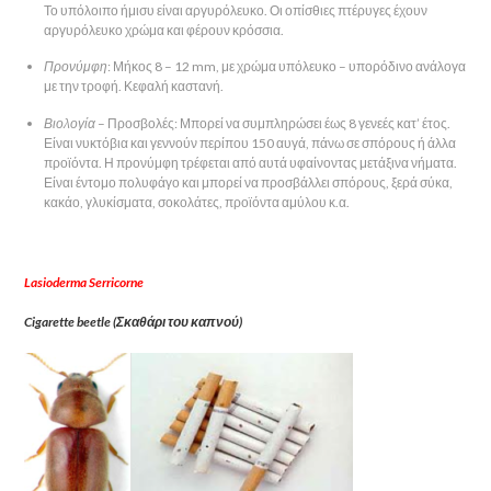
Το υπόλοιπο ήμισυ είναι αργυρόλευκο. Οι οπίσθιες πτέρυγες έχουν
αργυρόλευκο χρώμα και φέρουν κρόσσια.
Προνύμφη
: Μήκος 8 – 12 mm, με χρώμα υπόλευκο – υπορόδινο ανάλογα
με την τροφή. Κεφαλή καστανή.
Βιολογία
– Προσβολές: Μπορεί να συμπληρώσει έως 8 γενεές κατ’ έτος.
Είναι νυκτόβια και γεννούν περίπου 150 αυγά, πάνω σε σπόρους ή άλλα
προϊόντα. Η προνύμφη τρέφεται από αυτά υφαίνοντας μετάξινα νήματα.
Είναι έντομο πολυφάγο και μπορεί να προσβάλλει σπόρους, ξερά σύκα,
κακάο, γλυκίσματα, σοκολάτες, προϊόντα αμύλου κ.α.
Lasioderma Serricorne
Cigarette beetle (Σκαθάρι του καπνού)