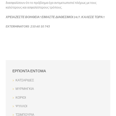
διασφαλίσουν ότι το πρόβλημα έχει αντιμετωπιστεί πλήρως με τους
καλύτερους και ασφαλέστερους τρόπους.
ΧΡΕΙΑΖΕΣΤΕ ΒΟΗΘΕΙΑ? ΕΙΜΑΣΤΕ ΔΙΑΘΕΣΙΜΟΙ 24/7. ΚΑΛΕΣΕ ΤΩΡΑ!!
EXTERMINATORS
210 60 10 745
ΕΡΠΟΝΤΑ ΕΝΤΟΜΑ
ΚΑΤΣΑΡΙΔΕΣ
ΜΥΡΜΗΓΚΙΑ
ΚΟΡΙΟΙ
ΨΥΛΛΟΙ
ΤΣΙΜΠΟΥΡΙΑ