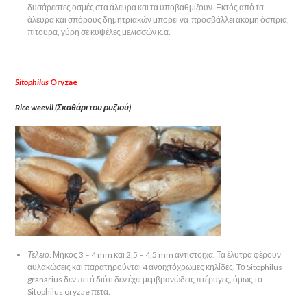
δυσάρεστες οσμές στα άλευρα και τα υποβαθμίζουν. Εκτός από τα
άλευρα και σπόρους δημητριακών μπορεί να προσβάλλει ακόμη όσπρια,
πίτουρα, γύρη σε κυψέλες μελισσών κ.α.
Sitophilus
Oryzae
Rice weevil (Σκαθάρι του ρυζιού)
Τέλειο
: Μήκος 3 – 4 mm και 2,5 – 4,5 mm αντίστοιχα. Τα έλυτρα φέρουν
αυλακώσεις και παρατηρούνται 4 ανοιχτόχρωμες κηλίδες. Το Sitophilus
granarius δεν πετά διότι δεν έχει μεμβρανώδεις πτέρυγες, όμως το
Sitophilus oryzae πετά.