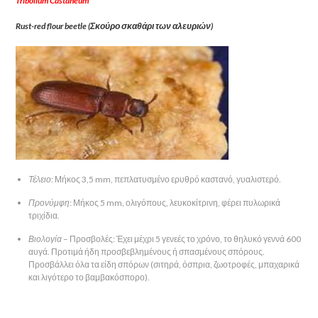
Tribolium Castaneum
Rust-red flour beetle (Σκούρο σκαθάρι των αλευριών)
Τέλειο
: Μήκος 3,5 mm, πεπλατυσμένο ερυθρό καστανό, γυαλιστερό.
Προνύμφη
: Μήκος 5 mm, ολιγόπους, λευκοκίτρινη, φέρει πυλωρικά
τριχίδια.
Βιολογία
– Προσβολές: Έχει μέχρι 5 γενεές το χρόνο, το θηλυκό γεννά 600
αυγά. Προτιμά ήδη προσβεβλημένους ή σπασμένους σπόρους.
Προσβάλλει όλα τα είδη σπόρων (σιτηρά, όσπρια, ζωοτροφές, μπαχαρικά
και λιγότερο το βαμβακόσπορο).