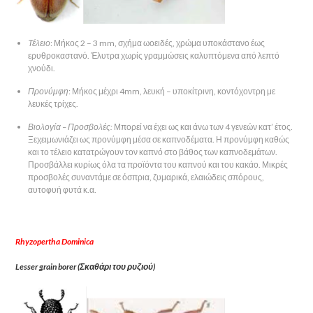
Τέλειο
: Μήκος 2 – 3 mm, σχήμα ωοειδές, χρώμα υποκάστανο έως
ερυθροκαστανό. Έλυτρα χωρίς γραμμώσεις καλυπτόμενα από λεπτό
χνούδι.
Προνύμφη
: Μήκος μέχρι 4mm, λευκή – υποκίτρινη, κοντόχοντρη με
λευκές τρίχες.
Βιολογία – Προσβολές:
Μπορεί να έχει ως και άνω των 4 γενεών κατ’ έτος.
Ξεχειμωνιάζει ως προνύμφη μέσα σε καπνοδέματα. Η προνύμφη καθώς
και το τέλειο κατατρώγουν τον καπνό στο βάθος των καπνοδεμάτων.
Προσβάλλει κυρίως όλα τα προϊόντα του καπνού και του κακάο. Μικρές
προσβολές συναντάμε σε όσπρια, ζυμαρικά, ελαιώδεις σπόρους,
αυτοφυή φυτά κ.α.
Rhyzopertha Dominica
Lesser grain borer (Σκαθάρι του ρυζιού)