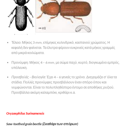
Τέλειο: Μήκος 3 mm, επίμηκες κυλινδρικό, καστανού χρώματος. Η
κεφαλή δεν φαίνεται. Τα έλυτρα φέρουν ευκρινείς κατά μήκος γραμμές
από μικρά κοιλώματα.
Προνύμφη: Μήκος 4 – 6 mm, με σώμα παχύ, κυρτό, διογκωμένο εμπρός,
υπόλευκη.
Προσβολές – Βιολογία
: Έχει 4 – 6 γενεές το χρόνο. Διαχειμάζει σ’ όλα τα
στάδια. Πολλές προνύμφες προσβάλλουν έναν σπόρο όπου και
νυμφώνονται. Είναι το πολυπληθέστερο έντομο σε αποθήκες ρυζιού.
Προσβάλλει ακόμη καλαμπόκι, κριθάρι κ.α.
Oryzaephilus Surinamensis
Saw-toothed grain beetle (Σκαθάρι των σπόρων)