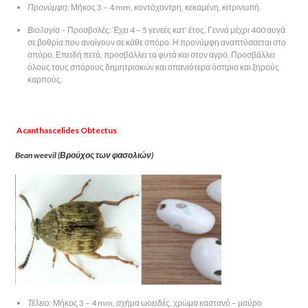
Προνύμφη:
Μήκος 3 – 4 mm, κοντόχοντρη, κεκαμένη, κιτρινωπή.
Βιολογία
– Προσβολές: Έχει 4 – 5 γενεές κατ’ έτος. Γεννά μέχρι 400 αυγά
σε βοθρία που ανοίγουν σε κάθε σπόρο. Η προνύμφη αναπτύσσεται στο
σπόρο. Επειδή πετά, προσβάλλει τα φυτά και στον αγρό. Προσβάλλει
όλους τους σπόρους δημητριακών και σπανιότερα όσπρια και ξηρούς
καρπούς.
Acanthascelides Obtectus
Bean weevil (Βρούχος των φασολιών)
Τέλειο
: Μήκος 3 – 4 mm, σχήμα ωοειδές, χρώμα καστανό – μαύρο