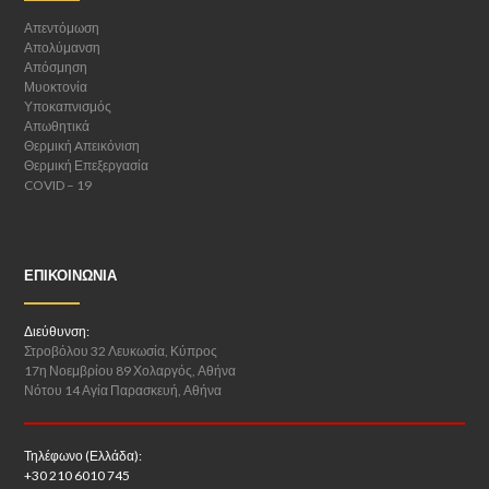
Απεντόμωση
Απολύμανση
Απόσμηση
Μυοκτονία
Υποκαπνισμός
Απωθητικά
Θερμική Aπεικόνιση
Θερμική Επεξεργασία
COVID – 19
ΕΠΙΚΟΙΝΩΝΊΑ
Διεύθυνση:
Στροβόλου 32 Λευκωσία, Κύπρος
17η Νοεμβρίου 89 Χολαργός, Αθήνα
Νότου 14 Αγία Παρασκευή, Αθήνα
Τηλέφωνο (Ελλάδα):
+30 210 6010 745