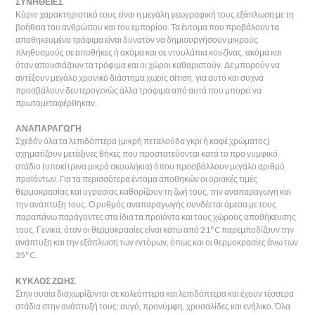
ΣΥΝΗΘΕΙΕΣ
Κύριο χαρακτηριστικό τους είναι η μεγάλη γεωγραφική τους εξάπλωση με τη
βοήθεια του ανθρώπου και του εμπορίου. Τα έντομα που προβάλουν τα
αποθηκευμένα τρόφιμα είναι δυνατόν να δημιουργήσουν μικρούς
πληθυσμούς σε αποθήκες ή ακόμα και σε ντουλάπια κουζίνας, ακόμα και
όταν απουσιάζουν τα τρόφιμα και οι χώροι καθαριστούν. Δε μπορούν να
αντέξουν μεγάλο χρονικό διάστημα χωρίς σίτιση, για αυτό και συχνά
προσβάλουν δευτερογενώς άλλα τρόφιμα από αυτά που μπορεί να
πρωτομεταφέρθηκαν.
ΑΝΑΠΑΡΑΓΩΓΗ
Σχεδόν όλα τα λεπιδόπτερα (μικρή πεταλούδα γκρι ή καφέ χρώματος)
σχηματίζουν μετάξινες θήκες που προστατεύονται κατά το προ νυμφικό
στάδιο (υποκίτρινα μικρά σκουλήκια) όπου προσβάλλουν μεγάλο αριθμό
προϊόντων. Για τα περισσότερα έντομα αποθηκών οι οριακές τιμές
θερμοκρασίας και υγρασίας καθορίζουν τη ζωή τους, την αναπαραγωγή και
την ανάπτυξη τους. Ο ρυθμός αναπαραγωγής συνδέεται άμεσα με τους
παραπάνω παράγοντες στα ίδια τα προϊόντα και τους χώρους αποθήκευσης
τους. Γενικά, όταν οι θερμοκρασίες είναι κάτω από 21°C παρεμποδίζουν την
ανάπτυξη και την εξάπλωση των εντόμων, όπως και οι θερμοκρασίες άνω των
35°C.
ΚΥΚΛΟΣ ΖΩΗΣ
Στην ουσία διαχωρίζονται σε κολεόπτερα και λεπιδόπτερα και έχουν τέσσερα
στάδια στην ανάπτυξή τους: αυγό, προνύμφη, χρυσαλίδες και ενήλικο. Όλα