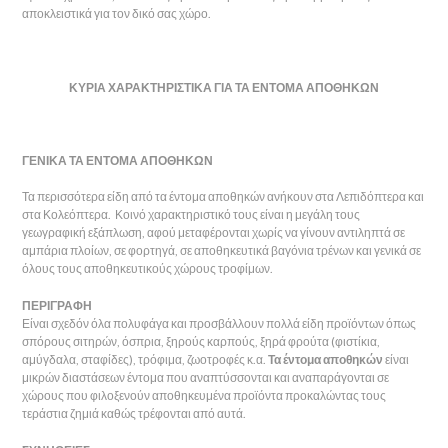
αποκλειστικά για τον δικό σας χώρο.
ΚΥΡΙΑ ΧΑΡΑΚΤΗΡΙΣΤΙΚΑ ΓΙΑ ΤΑ ΕΝΤΟΜΑ ΑΠΟΘΗΚΩΝ
ΓΕΝΙΚΑ ΤΑ ΕΝΤΟΜΑ ΑΠΟΘΗΚΩΝ
Τα περισσότερα είδη από τα έντομα αποθηκών ανήκουν στα Λεπιδόπτερα και
στα Κολεόπτερα. Κοινό χαρακτηριστικό τους είναι η μεγάλη τους
γεωγραφική εξάπλωση, αφού μεταφέρονται χωρίς να γίνουν αντιληπτά σε
αμπάρια πλοίων, σε φορτηγά, σε αποθηκευτικά βαγόνια τρένων και γενικά σε
όλους τους αποθηκευτικούς χώρους τροφίμων.
ΠΕΡΙΓΡΑΦΗ
Είναι σχεδόν όλα πολυφάγα και προσβάλλουν πολλά είδη προϊόντων όπως
σπόρους σιτηρών, όσπρια, ξηρούς καρπούς, ξηρά φρούτα (φιστίκια,
αμύγδαλα, σταφίδες), τρόφιμα, ζωοτροφές κ.α.
Τα έντομα αποθηκών
είναι
μικρών διαστάσεων έντομα που αναπτύσσονται και αναπαράγονται σε
χώρους που φιλοξενούν αποθηκευμένα προϊόντα προκαλώντας τους
τεράστια ζημιά καθώς τρέφονται από αυτά.