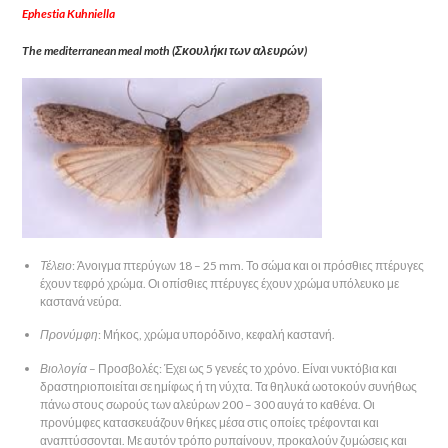
Ephestia Kuhniella
The mediterranean meal moth (Σκουλήκι των αλευρών)
Τέλειο
: Άνοιγμα πτερύγων 18 – 25 mm. Το σώμα και οι πρόσθιες πτέρυγες
έχουν τεφρό χρώμα. Οι οπίσθιες πτέρυγες έχουν χρώμα υπόλευκο με
καστανά νεύρα.
Προνύμφη
: Μήκος, χρώμα υπορόδινο, κεφαλή καστανή.
Βιολογία
– Προσβολές: Έχει ως 5 γενεές το χρόνο. Είναι νυκτόβια και
δραστηριοποιείται σε ημίφως ή τη νύχτα. Τα θηλυκά ωοτοκούν συνήθως
πάνω στους σωρούς των αλεύρων 200 – 300 αυγά το καθένα. Οι
προνύμφες κατασκευάζουν θήκες μέσα στις οποίες τρέφονται και
αναπτύσσονται. Με αυτόν τρόπο ρυπαίνουν, προκαλούν ζυμώσεις και