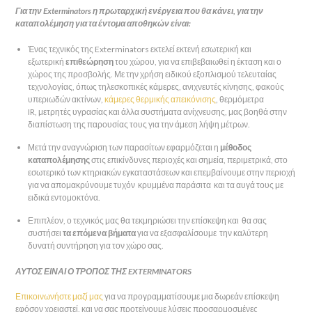
Για την Exterminators η πρωταρχική ενέργεια που θα κάνει, για την
καταπολέμηση για τα έντομα αποθηκών είναι:
Ένας τεχνικός της Exterminators εκτελεί εκτενή εσωτερική και
εξωτερική
επιθεώρηση
του χώρου, για να επιβεβαιωθεί η έκταση και ο
χώρος της προσβολής. Με την χρήση ειδικού εξοπλισμού τελευταίας
τεχνολογίας, όπως τηλεσκοπικές κάμερες, ανιχνευτές κίνησης, φακούς
υπεριωδών ακτίνων,
κάμερες θερμικής απεικόνισης
, θερμόμετρα
IR, μετρητές υγρασίας και άλλα συστήματα ανίχνευσης, μας βοηθά στην
διαπίστωση της παρουσίας τους για την άμεση λήψη μέτρων.
Μετά την αναγνώριση των παρασίτων εφαρμόζεται η
μέθοδος
καταπολέμησης
στις επικίνδυνες περιοχές και σημεία, περιμετρικά, στο
εσωτερικό των κτηριακών εγκαταστάσεων και επεμβαίνουμε στην περιοχή
για να απομακρύνουμε τυχόν κρυμμένα παράσιτα και τα αυγά τους με
ειδικά εντομοκτόνα.
Επιπλέον, ο τεχνικός μας θα τεκμηριώσει την επίσκεψη και θα σας
συστήσει
τα επόμενα βήματα
για να εξασφαλίσουμε την καλύτερη
δυνατή συντήρηση για τον χώρο σας.
ΑΥΤΟΣ ΕΙΝΑΙ Ο ΤΡΟΠΟΣ ΤΗΣ EXTERMINATORS
Επικοινωνήστε μαζί μας
για να προγραμματίσουμε μια δωρεάν επίσκεψη
εφόσον χρειαστεί, και να σας προτείνουμε λύσεις προσαρμοσμένες