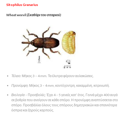
Sitophilus Granarius
Wheat weevil (Σκαθάρι του σιταριού)
Τέλειο:
Μήκος 3 – 4 mm. Τα έλυτρα φέρουν αυλακώσεις.
Προνύμφη
: Μήκος 3 – 4 mm, κοντόχοντρη, κεκαμμένη, κιτρινωπή.
Βιολογία
– Προσβολές: Έχει 4 – 5 γενεές κατ’ έτος. Γεννά μέχρι 400 αυγά
σε βοθρία που ανοίγουν σε κάθε σπόρο. Η προνύμφη αναπτύσσεται στο
σπόρο. Προσβάλλει όλους τους σπόρους δημητριακών και σπανιότερα
όσπρια και ξηρούς καρπούς.