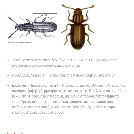
Τέλειο:
Λεπτό πεπλατυσμένο μήκους 3 – 3,5 mm. Ο θώρακας και τα
έλυτρα φέρουν αυλακώσεις. Είναι ευκίνητο.
Προνύμφη:
Μήκος 4mm, νηματοειδής πεπλατυσμένη, υποκίτρινη.
Βιολογία
– Προσβολές: Έχει 2 – 3 γενεές το χρόνο, αλλά σε πολύ ευνοϊκές
συνθήκες (υψηλή θερμοκρασία), φτάνει τις 6 – 8. Το τέλειο είναι μικρόβιο
(2 – 3 έτη). Προτιμά ήδη προσβεβλημένους σπόρους ή υπολείμματά
τους. Τρέφεται κυρίως με σιτηρά και προϊόντα αυτών, ελαιούχους
σπόρους, όσπρια, καφέ, κακάο, φυτά. Πάντα όμως με άλλα έντομα
επιζήμια σ’ αυτούς τους σπόρους.