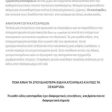
εμφάνιση κατσαρίδων
σε ένα χώρο δεν εξαρτάται αποκλειστικά από την
καθαριότητα όπως πολλοί πιστεύουν λανθασμένα. Μπορεί να εμφανισθούν
ακόμη και στα καθαρότερα σπίτια ή επαγγελματικούς χώρους.
Οι κατσαρίδες
και τα αυγά τους διαδίδονται παντού, στα τρόφιμα και άλλες συσκευασίες.
ΑΝΑΠΑΡΑΓΩΓΗ ΚΑΤΣΑΡΙΔΩΝ
Τα θηλυκά επιτρέπουν στα αρσενικά να πλησιάζουν και να παραδίδουν την
σπερματοφορία σε μια σακούλα (bursa copulatrix) κοντά στο στόμα των
εσωτερικών γεννητικών οργάνων του θηλυκού. Σε μια ομάδα ειδών, στη
σπερματοφορία κολλάει λίγο ουρικό οξύ του αρσενικού. Αυτό
χρησιμοποιείται από τα θηλυκά στην κατασκευή μιας κάψας (ωοθήκη), η
οποία περιέχει τα γονιμοποιημένα αυγά. Στην απόθεση αυτής της θήκης
γονιμοποιημένων ωών το εξωτερικό της σκληραίνει και σχηματίζει
μεμβρανώδεις τοίχους. Ο αριθμός αυγών ανά θήκη ποικίλλει ανάλογα με το
είδος από τέσσερα μέχρι επί 240.
ΠΟΙΑ ΕΙΝΑΙ ΤΑ ΣΠΟΥΔΑΙΟΤΕΡΑ ΕΙΔΗ ΚΑΤΣΑΡΙΔΑΣ ΚΑΙ ΠΩΣ ΤΑ
ΞΕΧΩΡΊΖΩ:
Το κάθε είδος κατσαρίδας έχει διαφορετικές συνήθειες, και βρίσκεται σε
διαφορετικά σημεία: