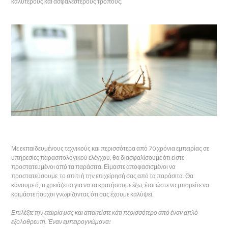
καλύτερους και ασφαλέστερους τρόπους.
Με εκπαιδευμένους τεχνικούς και περισσότερα από 70 χρόνια εμπειρίας σε
υπηρεσίες παρασιτολογικού ελέγχου, θα διασφαλίσουμε ότι είστε
προστατευμένοι από τα παράσιτα. Είμαστε αποφασισμένοι να
προστατεύσουμε το σπίτι ή την επιχείρησή σας από τα παράσιτα. Θα
κάνουμε ό, τι χρειάζεται για να τα κρατήσουμε έξω, έτσι ώστε να μπορείτε να
κοιμάστε ήσυχοι γνωρίζοντας ότι σας έχουμε καλύψει.
Επιλέξτε την εταιρία μας και απαιτείστε κάτι περισσότερο από έναν απλό
εξολοθρευτή. Έναν εμπειρογνώμονα!