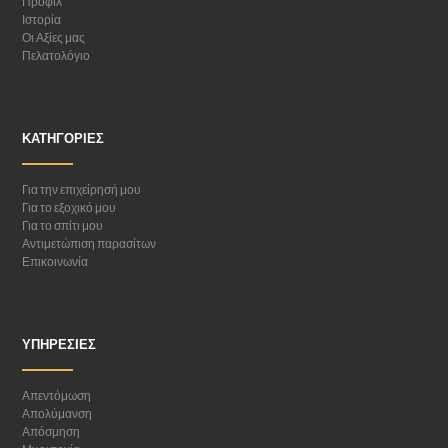
Προφίλ
Ιστορία
Οι Αξίες μας
Πελατολόγιο
ΚΑΤΗΓΟΡΊΕΣ
Για την επιχείρησή μου
Για το εξοχικό μου
Για το σπίτι μου
Αντιμετώπιση παρασίτων
Επικοινωνία
ΥΠΗΡΕΣΊΕΣ
Απεντόμωση
Απολύμανση
Απόσμηση