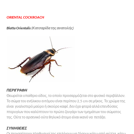
ORIENTAL COCKROAC
H
Blatta Orientalis
(Κατσαρίδα της ανατολής)
ΠΕΡΙΓΡΑΦΗ
Θεωρείται υπαίθριο είδος, το οποίο προσαρμόζεται στο φυσικό περιβάλλον.
Το σώμα του ενήλικου εντόμου είναι περίπου 2,5 cm σε μήκος. Το χρώμα της
είναι γυαλιστερό μαύρο ή σκούρο καφέ ,δεν έχει φτερά αλλά επενδύσεις
πτερυγίων που καλύπτουν το πρώτο ζευγάρι των τμημάτων του σώματος
της. Ούτε το αρσενικό ούτε θηλυκό άτομο είναι ικανό να πετάξει.
ΣΥΝΗΘΕΙΕΣ
Οι περισσότεροι πληθυσμοί της επιλέγουν να ζήσουν κάτω από φύλλα, κάτω