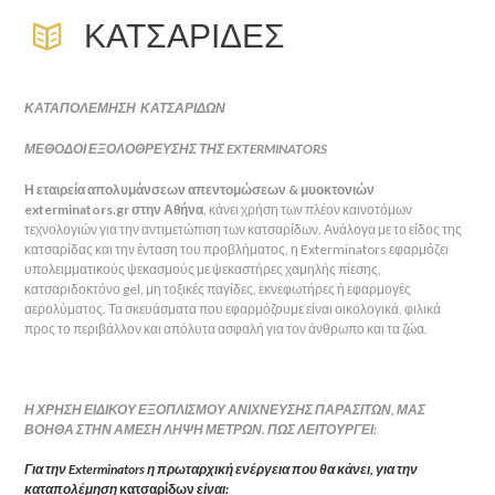
ΚΑΤΣΑΡΊΔΕΣ
ΚΑΤΑΠΟΛΕΜΗΣΗ ΚΑΤΣΑΡΙΔΩΝ
ΜΕΘΟΔΟΙ ΕΞΟΛΟΘΡΕΥΣΗΣ ΤΗΣ EXTERMINATORS
Η εταιρεία απολυμάνσεων απεντομώσεων & μυοκτονιών
exterminators.gr στην Αθήνα
, κάνει χρήση των πλέον καινοτόμων
τεχνολογιών για την αντιμετώπιση των κατσαρίδων. Ανάλογα με το είδος της
κατσαρίδας και την ένταση του προβλήματος, η Exterminators εφαρμόζει
υπολειμματικούς ψεκασμούς με ψεκαστήρες χαμηλής πίεσης,
κατσαριδοκτόνο gel, μη τοξικές παγίδες, εκνεφωτήρες ή εφαρμογές
αερολύματος. Τα σκευάσματα που εφαρμόζουμε είναι οικολογικά, φιλικά
προς το περιβάλλον και απόλυτα ασφαλή για τον άνθρωπο και τα ζώα.
Η ΧΡΗΣΗ ΕΙΔΙΚΟΥ ΕΞΟΠΛΙΣΜΟΥ ΑΝΙΧΝΕΥΣΗΣ ΠΑΡΑΣΙΤΩΝ, ΜΑΣ
ΒΟΗΘΑ ΣΤΗΝ ΑΜΕΣΗ ΛΗΨΗ ΜΕΤΡΩΝ. ΠΩΣ ΛΕΙΤΟΥΡΓΕΙ:
Για την Exterminators η πρωταρχική ενέργεια που θα κάνει, για την
καταπολέμηση
κατσαρίδων
είναι: