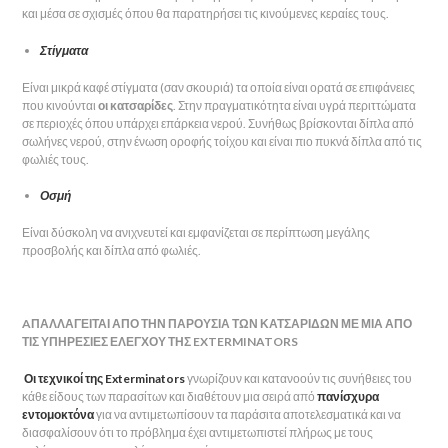
και μέσα σε σχισμές όπου θα παρατηρήσει τις κινούμενες κεραίες τους.
Στίγματα
Είναι μικρά καφέ στίγματα (σαν σκουριά) τα οποία είναι ορατά σε επιφάνειες
που κινούνται
οι κατσαρίδες
. Στην πραγματικότητα είναι υγρά περιττώματα
σε περιοχές όπου υπάρχει επάρκεια νερού. Συνήθως βρίσκονται δίπλα από
σωλήνες νερού, στην ένωση οροφής τοίχου και είναι πιο πυκνά δίπλα από τις
φωλιές τους.
Οσμή
Είναι δύσκολη να ανιχνευτεί και εμφανίζεται σε περίπτωση μεγάλης
προσβολής και δίπλα από φωλιές.
AΠΑΛΛΑΓΕΙΤΑΙ ΑΠΟ ΤΗΝ ΠΑΡΟΥΣΙΑ ΤΩΝ ΚΑΤΣΑΡΙΔΩΝ ΜΕ ΜΙΑ ΑΠΟ
ΤΙΣ ΥΠΗΡΕΣΙΕΣ ΕΛΕΓΧΟΥ ΤΗΣ EXTERMINATORS
Οι τεχνικοί της Exterminators
γνωρίζουν και κατανοούν τις συνήθειες του
κάθε είδους των παρασίτων και διαθέτουν μια σειρά από
πανίσχυρα
εντομοκτόνα
για να αντιμετωπίσουν τα παράσιτα αποτελεσματικά και να
διασφαλίσουν ότι το πρόβλημα έχει αντιμετωπιστεί πλήρως με τους