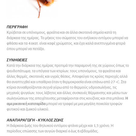
ΠΕΡΙΓΡΑΦΗ
Κρύβεται σε υπόνομους, φρεάτια και σε άλλα σκοτεινά σημεία κατά τη
διάρκεια της ημέρας. Το μήκος του σώματος του ενήλικου εντόμου μπορεί να
φθάσει και τα 4 εκατ. είναι καφέ χρώματος, και έχει καλά ανεπτυγμένα φτερά
όπου μπορεί να πετάξει.
ΣΥΝΗΘΕΙΕΣ
Κατά την διάρκεια της ημέρας προτιμά την παραμονή της σε χώρους όπως το
ψευδοπάτωμα, τα υπόγεια των κτιρίων, τους υπονόμους, τα φρεάτια και
άλλες θερμές, σκοτεινές και υγρές θέσεις. Αποφεύγει τις κρύες περιοχές αλλά
θα αναπτυχθεί και υπαίθρια όταν η θερμοκρασία είναι επάνω από 27 ◦C. Στα
κτίρια συναθροίζονται συχνά γύρω από το θερμούς υδροσωλήνες, τις
μηχανές ψυγείων, τους λέβητες και άλλες συσκευές θέρμανσης και μέσω των
σωληνώσεων της αποχέτευσης μεταφέρονται στις κουζίνες και στα μπάνια.
Η
αμερικανική κατσαρίδα
μπορεί να τραφεί με μια μεγάλη ποικιλία τροφών
φυτικού και ζωικού υλικού.
ΑΝΑΠΑΡΑΓΩΓΗ – ΚΥΚΛΟΣ ΖΩΗΣ
Η διάρκεια ζωής του θηλυκού εντόμου φτάνει μέχρι και 1,5 χρόνο. Η
περίοδος επώασης των αυγών διαρκεί 6 έως 8 εβδομάδες.