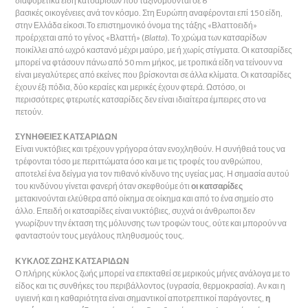
διαφορετικά είδη κατσαρίδων που ταξινομούνται σε 6
βασικές οικογένειες ανά τον κόσμο. Στη Ευρώπη αναφέρονται επί 150 είδη,
στην Ελλάδα είκοσι.
Το επιστημονικό όνομα της τάξης «Βλαττοειδή»
προέρχεται από το γένος «Βλαττή» (
Blatta
). Το χρώμα των κατσαρίδων
ποικίλλει από ωχρό καστανό μέχρι μαύρο, με ή χωρίς στίγματα. Οι κατσαρίδες
μπορεί να φτάσουν πάνω από 50 mm μήκος, με τροπικά είδη να τείνουν να
είναι μεγαλύτερες από εκείνες που βρίσκονται σε άλλα κλίματα. Οι κατσαρίδες
έχουν έξι πόδια, δύο κεραίες και μερικές έχουν φτερά. Ωστόσο, οι
περισσότερες φτερωτές κατσαρίδες δεν είναι ιδιαίτερα έμπειρες στο να
πετούν.
ΣΥΝΗΘΕΙΕΣ ΚΑΤΣΑΡΙΔΩΝ
Είναι νυκτόβιες και τρέχουν γρήγορα όταν ενοχληθούν. Η συνήθειά τους να
τρέφονται τόσο με περιττώματα όσο και με τις τροφές του ανθρώπου,
αποτελεί ένα δείγμα για τον πιθανό κίνδυνο της υγείας μας. Η σημασία αυτού
του κινδύνου γίνεται φανερή όταν σκεφθούμε ότι
οι κατσαρίδες
μετακινούνται ελεύθερα από οίκημα σε οίκημα και από το ένα σημείο στο
άλλο. Επειδή οι κατσαρίδες είναι νυκτόβιες, συχνά οι άνθρωποι δεν
γνωρίζουν την έκταση της μόλυνσης των τροφών τους, ούτε και μπορούν να
φανταστούν τους μεγάλους πληθυσμούς τους.
ΚΥΚΛΟΣ ΖΩΗΣ ΚΑΤΣΑΡΙΔΩΝ
Ο πλήρης κύκλος ζωής μπορεί να επεκταθεί σε μερικούς μήνες ανάλογα με το
είδος και τις συνθήκες του περιβάλλοντος (υγρασία, θερμοκρασία). Αν και η
υγιεινή και η καθαριότητα είναι σημαντικοί αποτρεπτικοί παράγοντες,
η