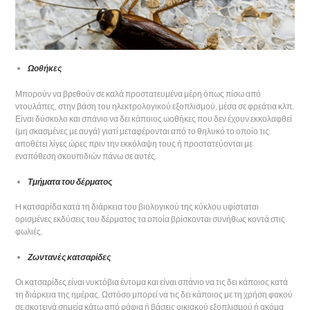
Ωοθήκες
Μπορούν να βρεθούν σε καλά προστατευμένα μέρη όπως πίσω από
ντουλάπες, στην βάση του ηλεκτρολογικού εξοπλισμού, μέσα σε φρεάτια κλπ.
Είναι δύσκολο και σπάνιο να δει κάποιος ωοθήκες που δεν έχουν εκκολαφθεί
(μη σκασμένες με αυγά) γιατί μεταφέρονται από το θηλυκό το οποίο τις
αποθέτει λίγες ώρες πριν την εκκόλαψη τους ή προστατεύονται με
εναπόθεση σκουπιδιών πάνω σε αυτές.
Τμήματα του δέρματος
H κατσαρίδα κατά τη διάρκεια του βιολογικού της κύκλου υφίσταται
ορισμένες εκδύσεις του δέρματος τα οποία βρίσκονται συνήθως κοντά στις
φωλιές.
Ζωντανές κατσαρίδες
Οι κατσαρίδες είναι νυκτόβια έντομα και είναι σπάνιο να τις δει κάποιος κατά
τη διάρκεια της ημέρας. Ωστόσο μπορεί να τις δει κάποιος με τη χρήση φακού
σε σκοτεινά σημεία κάτω από ράφια ή βάσεις οικιακού εξοπλισμού ή ακόμα