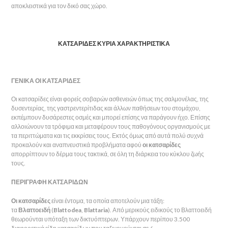
αποκλειστικά για τον δικό σας χώρο.
ΚΑΤΣΑΡΙΔΕΣ ΚΥΡΙΑ ΧΑΡΑΚΤΗΡΙΣΤΙΚΑ
ΓΕΝΙΚΑ ΟΙ ΚΑΤΣΑΡΙΔΕΣ
Οι κατσαρίδες είναι φορείς σοβαρών ασθενειών όπως της σαλμονέλας, της
δυσεντερίας, της γαστρεντερίτιδας και άλλων παθήσεων του στομάχου,
εκπέμπουν δυσάρεστες οσμές και μπορεί επίσης να παράγουν ήχο. Επίσης
αλλοιώνουν τα τρόφιμα και μεταφέρουν τους παθογόνους οργανισμούς με
τα περιττώματα και τις εκκρίσεις τους. Εκτός όμως από αυτά πολύ συχνά
προκαλούν και αναπνευστικά προβλήματα αφού
οι κατσαρίδες
απορρίπτουν το δέρμα τους τακτικά, σε όλη τη διάρκεια του κύκλου ζωής
τους.
ΠΕΡΙΓΡΑΦΗ ΚΑΤΣΑΡΙΔΩΝ
Οι κατσαρίδες
είναι έντομα, τα οποία αποτελούν μια τάξη:
τα
Βλαττοειδή
(
Blattodea
,
Blattaria
). Από μερικούς ειδικούς το Βλαττοειδή
θεωρούνται υπόταξη των δικτυόπτερων. Υπάρχουν περίπου 3.500