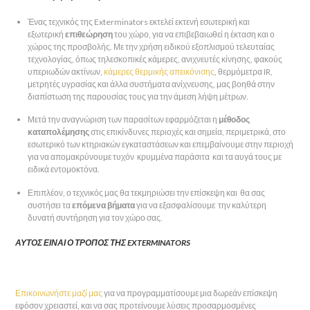
Ένας τεχνικός της Exterminators εκτελεί εκτενή εσωτερική και
εξωτερική
επιθεώρηση
του χώρο, για να επιβεβαιωθεί η έκταση και ο
χώρος της προσβολής. Με την χρήση ειδικού εξοπλισμού τελευταίας
τεχνολογίας, όπως τηλεσκοπικές κάμερες, ανιχνευτές κίνησης, φακούς
υπεριωδών ακτίνων,
κάμερες θερμικής απεικόνισης
, θερμόμετρα IR,
μετρητές υγρασίας και άλλα συστήματα ανίχνευσης, μας βοηθά στην
διαπίστωση της παρουσίας τους για την άμεση λήψη μέτρων.
Μετά την αναγνώριση των παρασίτων εφαρμόζεται η
μέθοδος
καταπολέμησης
στις επικίνδυνες περιοχές και σημεία, περιμετρικά, στο
εσωτερικό των κτηριακών εγκαταστάσεων και επεμβαίνουμε στην περιοχή
για να απομακρύνουμε τυχόν κρυμμένα παράσιτα και τα αυγά τους με
ειδικά εντομοκτόνα.
Επιπλέον, ο τεχνικός μας θα τεκμηριώσει την επίσκεψη και θα σας
συστήσει τα
επόμενα βήματα
για να εξασφαλίσουμε την καλύτερη
δυνατή συντήρηση για τον χώρο σας.
ΑΥΤΟΣ ΕΙΝΑΙ Ο ΤΡΟΠΟΣ ΤΗΣ EXTERMINATORS
Επικοινωνήστε μαζί μας
για να προγραμματίσουμε μια δωρεάν επίσκεψη
εφόσον χρειαστεί, και να σας προτείνουμε λύσεις προσαρμοσμένες