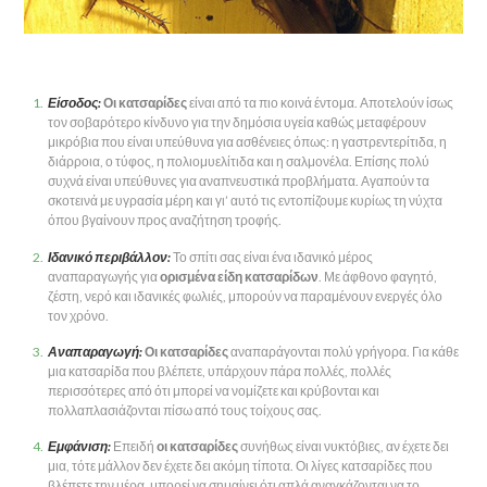
Είσοδος:
Οι κατσαρίδες
είναι από τα πιο κοινά έντομα. Αποτελούν ίσως
τον σοβαρότερο κίνδυνο για την δημόσια υγεία καθώς μεταφέρουν
μικρόβια που είναι υπεύθυνα για ασθένειες όπως: η γαστρεντερίτιδα, η
διάρροια, ο τύφος, η πολιομυελίτιδα και η σαλμονέλα. Επίσης πολύ
συχνά είναι υπεύθυνες για αναπνευστικά προβλήματα. Αγαπούν τα
σκοτεινά με υγρασία μέρη και γι’ αυτό τις εντοπίζουμε κυρίως τη νύχτα
όπου βγαίνουν προς αναζήτηση τροφής.
Ιδανικό περιβάλλον:
Το σπίτι σας είναι ένα ιδανικό μέρος
αναπαραγωγής για
ορισμένα είδη κατσαρίδων
. Με άφθονο φαγητό,
ζέστη, νερό και ιδανικές φωλιές, μπορούν να παραμένουν ενεργές όλο
τον χρόνο.
Αναπαραγωγή:
Οι κατσαρίδες
αναπαράγονται πολύ γρήγορα. Για κάθε
μια κατσαρίδα που βλέπετε, υπάρχουν πάρα πολλές, πολλές
περισσότερες από ότι μπορεί να νομίζετε και κρύβονται και
πολλαπλασιάζονται πίσω από τους τοίχους σας.
Εμφάνιση:
Επειδή
οι κατσαρίδες
συνήθως είναι νυκτόβιες, αν έχετε δει
μια, τότε μάλλον δεν έχετε δει ακόμη τίποτα. Οι λίγες κατσαρίδες που
βλέπετε την μέρα, μπορεί να σημαίνει ότι απλά αναγκάζονται να το