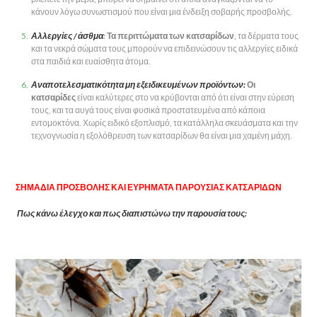
κάνουν λόγω συνωστισμού που είναι μια ένδειξη σοβαρής προσβολής.
Αλλεργίες / άσθμα
:
Τα περιττώματα των κατσαρίδων
,
τα δέρματα τους
και τα νεκρά σώματα τους μπορούν να επιδεινώσουν τις αλλεργίες ειδικά
στα παιδιά και ευαίσθητα άτομα.
Αναποτελεσματικότητα μη εξειδικευμένων προϊόντων:
Οι
κατσαρίδες
είναι καλύτερες στο να κρύβονται από ότι είναι στην εύρεση
τους, και τα αυγά τους είναι φυσικά προστατευμένα από κάποια
εντομοκτόνα. Χωρίς ειδικό εξοπλισμό, τα κατάλληλα σκευάσματα και την
τεχνογνωσία η εξολόθρευση των κατσαρίδων θα είναι μια χαμένη μάχη.
ΣΗΜΑΔΙΑ ΠΡΟΣΒΟΛΗΣ ΚΑΙ ΕΥΡΗΜΑΤΑ ΠΑΡΟΥΣΙΑΣ ΚΑΤΣΑΡΙΔΩΝ
Πως κάνω έλεγχο και πως διαπιστώνω την παρουσία τους: