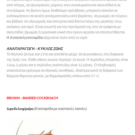
από πέτρες, σε εξωτερικούς χώρους που συσσωρεύονται σκουπίδια ή σε
συντρίμμια. Αν βρουν όμως διαθέσιμη πρόσβαση, μπορούν εύκολα να
ευδοκιμήσουν σε κενά ή ανοίγματα κάτω από βεράντες, σε ρωγμές σε τοίχους
και βέβαια σε υδρορροές και αποχετευτικά δίκτυα λόγω της μεγάλης τους
ανάγκης για νερό. Είναι γνωστή για την προτίμησή της στο να τρέφεται με
σκουπίδια, βρωμιές ή οργανικά υλικά που έχουν αρχίσει να αποσυντίθενται.
Η Ασιατική κατσαρίδα
εξαρτάται πολύ από το νερό.
ΑΝΑΠΑΡΑΓΩΓΗ – ΚΥΚΛΟΣ ΖΩΗΣ
Το θηλυκό ζει έως και 2 έτη και αποθέτει μέχρι 18 αυγοσάκους στη διάρκεια
της ζωής του. Κάθε σάκος αυγών περιέχει 16 αυγά. Η περίοδος επώασης είναι
1 έως 2 μήνες και η περίοδος ανάπτυξης είναι 12 μήνες. Ο πληθυσμός
επεκτείνεται γρήγορα σε ιδανικές συνθήκες, ιδιαίτερα κατά τη διάρκεια των
θερμών θερινών μηνών, με θερμοκρασίες επάνω από 27 ◦C.
BROWN – BANDED COCKROACH
Supella longipalpa
(Κατσαρίδα με καστανές ταινίες)