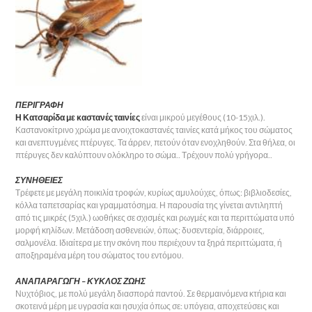
ΠΕΡΙΓΡΑΦΗ
Η Κατσαρίδα με καστανές ταινίες
ε
ίναι μικρού μεγέθους (10-15χιλ.).
Καστανοκίτρινο χρώμα με ανοιχτοκαστανές ταινίες κατά μήκος του σώματος
και ανεπτυγμένες πτέρυγες. Τα άρρεν, πετούν όταν ενοχληθούν. Στα θήλεα, οι
πτέρυγες δεν καλύπτουν ολόκληρο το σώμα.. Τρέχουν πολύ γρήγορα..
ΣΥΝΗΘΕΙΕΣ
Τρέφετε με μεγάλη ποικιλία τροφών, κυρίως αμυλούχες, όπως: βιβλιοδεσίες,
κόλλα ταπετσαρίας και γραμματόσημα. Η παρουσία της γίνεται αντιληπτή
από τις μικρές (5χιλ.) ωοθήκες σε σχισμές και ρωγμές και τα περιττώματα υπό
μορφή κηλίδων. Μετάδοση ασθενειών, όπως: δυσεντερία, διάρροιες,
σαλμονέλα. Ιδιαίτερα με την σκόνη που περιέχουν τα ξηρά περιττώματα, ή
αποξηραμένα μέρη του σώματος του εντόμου.
ΑΝΑΠΑΡΑΓΩΓΗ – ΚΥΚΛΟΣ ΖΩΗΣ
Νυχτόβιος, με πολύ μεγάλη διασπορά παντού. Σε θερμαινόμενα κτήρια και
σκοτεινά μέρη με υγρασία και ησυχία όπως σε: υπόγεια, αποχετεύσεις και