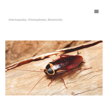
Απεντομώσεις, Απολυμάνσεις, Μυοκτονίες