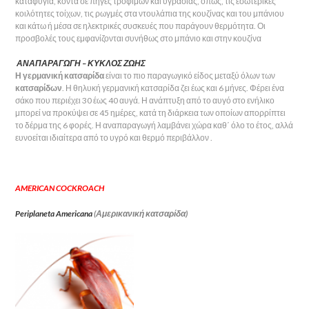
καταφύγια, κοντά σε πηγές τροφίμων και υγρασίας, όπως, τις εσωτερικές
κοιλότητες τοίχων, τις ρωγμές στα ντουλάπια της κουζίνας και του μπάνιου
και κάτω ή μέσα σε ηλεκτρικές συσκευές που παράγουν θερμότητα. Οι
προσβολές τους εμφανίζονται συνήθως στο μπάνιο και στην κουζίνα
ΑΝΑΠΑΡΑΓΩΓΗ – ΚΥΚΛΟΣ ΖΩΗΣ
Η γερμανική κατσαρίδα
είναι το πιο παραγωγικό είδος μεταξύ όλων των
κατσαρίδων
. Η θηλυκή γερμανική κατσαρίδα ζει έως και 6 μήνες. Φέρει ένα
σάκο που περιέχει 30 έως 40 αυγά. Η ανάπτυξη από το αυγό στο ενήλικο
μπορεί να προκύψει σε 45 ημέρες, κατά τη διάρκεια των οποίων απορρίπτει
το δέρμα της 6 φορές. Η αναπαραγωγή λαμβάνει χώρα καθ΄ όλο το έτος, αλλά
ευνοείται ιδιαίτερα από το υγρό και θερμό περιβάλλον .
AMERICAN COCKROACH
Periplaneta Americana
(Αμερικανική κατσαρίδα)