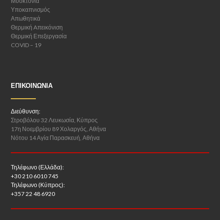
Μυοκτονία
Υποκαπνισμός
Απωθητικά
Θερμική Aπεικόνιση
Θερμική Επεξεργασία
COVID – 19
ΕΠΙΚΟΙΝΩΝΊΑ
Διεύθυνση:
Στροβόλου 32 Λευκωσία, Κύπρος
17η Νοεμβρίου 89 Χολαργός, Αθήνα
Νότου 14 Αγία Παρασκευή, Αθήνα
Τηλέφωνο (Ελλάδα):
+30 210 6010 745
Τηλέφωνο (Κύπρος):
+357 22 48 6920