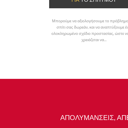
Μπορούμε να αξιολογήσουμε το πρόβλημα
σπίτι σας δωρεάν, και να αναπτύξουμε έ
ολοκληρωμένο σχέδιο προστασίας, ώστε ν
χρειάζεται να...
ΑΠΟΛΥΜΑΝΣΕΙΣ, ΑΠ