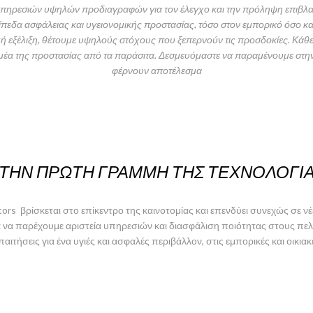
χή υπηρεσιών υψηλών προδιαγραφών για τον έλεγχο και την πρόληψη επιβ
πεδα ασφάλειας και υγειονομικής προστασίας, τόσο στον εμπορικό όσο και
 εξέλιξη, θέτουμε υψηλούς στόχους που ξεπερνούν τις προσδοκίες. Κάθε 
ομέα της προστασίας από τα παράσιτα. Δεσμευόμαστε να παραμένουμε στη
φέρνουν αποτέλεσμα
ΤΗΝ ΠΡΏΤΗ ΓΡΑΜΜΉ ΤΗΣ ΤΕΧΝΟΛΟΓΊ
rs βρίσκεται στο επίκεντρο της καινοτομίας και επενδύει συνεχώς σε νέ
να παρέχουμε αριστεία υπηρεσιών και διασφάλιση ποιότητας στους πελά
παιτήσεις για ένα υγιές και ασφαλές περιβάλλον, στις εμπορικές και οικιακ