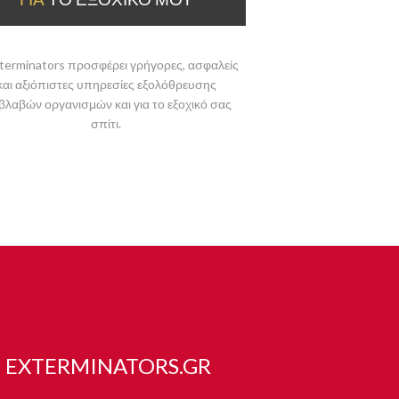
terminators προσφέρει γρήγορες, ασφαλείς
και αξιόπιστες υπηρεσίες εξολόθρευσης
βλαβών οργανισμών και για το εξοχικό σας
σπίτι.
 EXTERMINATORS.GR