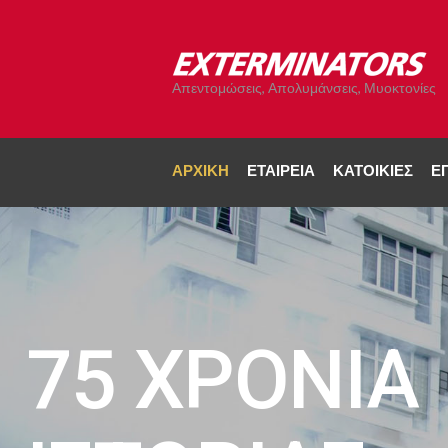
Απεντομώσεις, Απολυμάνσεις, Μυοκτονίες
ΑΡΧΙΚΉ
ΕΤΑΙΡΕΊΑ
ΚΑΤΟΙΚΊΕΣ
ΕΠ
75 ΧΡΟΝΙΑ