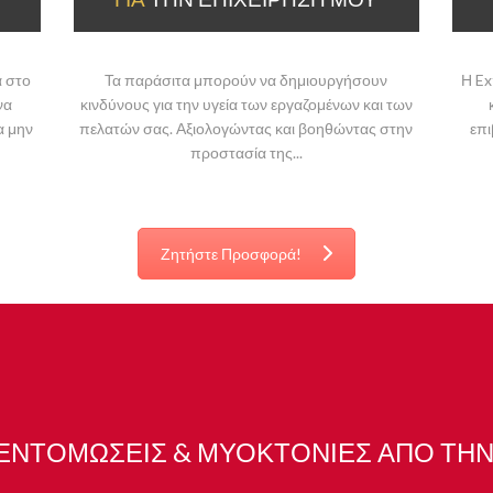
 στο
Τα παράσιτα μπορούν να δημιουργήσουν
Η Ex
να
κινδύνους για την υγεία των εργαζομένων και των
α μην
πελατών σας. Αξιολογώντας και βοηθώντας στην
επι
προστασία της...
Ζητήστε Προσφορά!
ΕΝΤΟΜΩΣΕΙΣ & ΜΥΟΚΤΟΝΙΕΣ ΑΠΟ ΤΗΝ