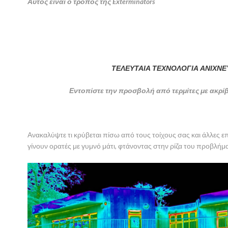
Αυτός είναι ο τρόπος της Exterminators
ΤΕΛΕΥΤΑΙΑ ΤΕΧΝΟΛΟΓΙΑ ΑΝΙΧΝ
Εντοπίστε την προσβολή από τερμίτες με ακρί
Ανακαλύψτε τι κρύβεται πίσω από τους τοίχους σας και άλλες ε
γίνουν ορατές με γυμνό μάτι, φτάνοντας στην ρίζα του προβλήμ