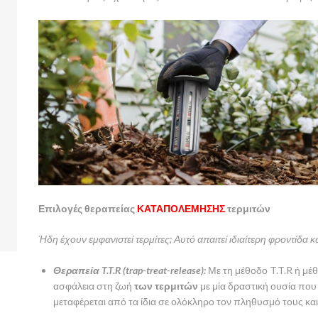
Επιλογές θεραπείας
ΚΑΤΑΠΟΛΕΜΗΣΗΣ
τερμιτών
Ήδη έχουν εμφανιστεί τερμίτες; Αυτό απαιτεί ιδιαίτερη φροντίδα κ
Θεραπεία T.T.R (trap-treat-release):
Με τη μέθοδο T.T.R ή μέ
ασφάλεια στη ζωή
των τερμιτών
με μία δραστική ουσία που 
μεταφέρεται από τα ίδια σε ολόκληρο τον πληθυσμό τους και 