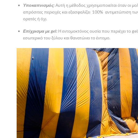
Υποκαπνισμός
:
Αυτή η μέθοδος χρησιμοποιείται όταν οι μο
απρόσιτες περιοχές και εξασφαλίζει 100% αντιμετώπιση τ
ορατές ή όχι.
Επίχρισμα με gel:
Η εντομοκτόνος ουσία που περιέχει το gel,
εσωτερικό του ξύλου και θανατώνει το έντομο.