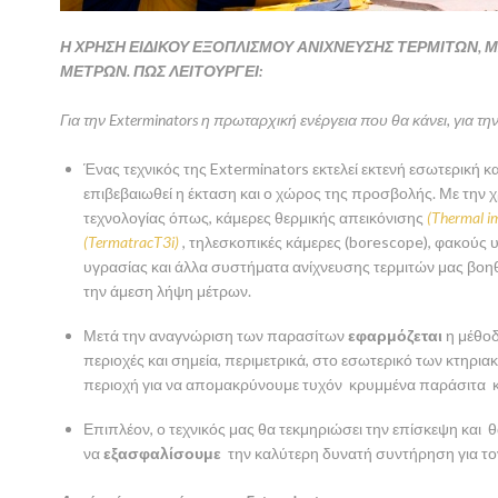
Η ΧΡΗΣΗ ΕΙΔΙΚΟΥ ΕΞΟΠΛΙΣΜΟΥ ΑΝΙΧΝΕΥΣΗΣ ΤΕΡΜΙΤΩΝ,
ΜΕΤΡΩΝ. ΠΩΣ ΛΕΙΤΟΥΡΓΕΙ:
Για την Exterminators η πρωταρχική ενέργεια που θα κάνει, για τη
Ένας τεχνικός της Exterminators εκτελεί εκτενή εσωτερική κ
επιβεβαιωθεί η έκταση και ο χώρος της προσβολής. Με την χ
τεχνολογίας όπως, κάμερες θερμικής απεικόνισης
(Thermal im
(TermatracT3i)
, τηλεσκοπικές κάμερες (borescope), φακούς
υγρασίας και άλλα συστήματα ανίχνευσης τερμιτών μας βοη
την άμεση λήψη μέτρων.
Μετά την αναγνώριση των παρασίτων
εφαρμόζεται
η μέθοδ
περιοχές και σημεία, περιμετρικά, στο εσωτερικό των κτηρ
περιοχή για να απομακρύνουμε τυχόν κρυμμένα παράσιτα και
Επιπλέον, ο τεχνικός μας θα τεκμηριώσει την επίσκεψη και 
να
εξασφαλίσουμε
την καλύτερη δυνατή συντήρηση για το