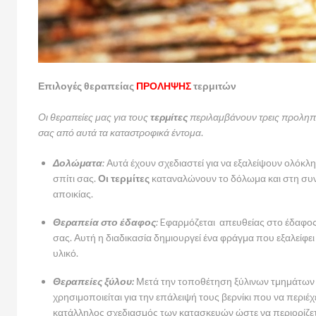
Επιλογές θεραπείας
ΠΡΟΛΗΨΗΣ
τερμιτών
Οι θεραπείες μας για τους
τερμίτες
περιλαμβάνουν τρεις προληπτι
σας από αυτά τα καταστροφικά έντομα
.
Δολώματα
:
Αυτά έχουν σχεδιαστεί για να εξαλείψουν ολόκλη
σπίτι σας.
Οι τερμίτες
καταναλώνουν το δόλωμα και στη συνέ
αποικίας.
Θεραπεία στο έδαφος
:
Eφαρμόζεται απευθείας στο έδαφος 
σας. Αυτή η διαδικασία δημιουργεί ένα φράγμα που εξαλείφει
υλικό.
Θεραπείες ξύλου:
Μετά την τοποθέτηση ξύλινων τμημάτων 
χρησιμοποιείται για την επάλειψή τους βερνίκι που να περιέχ
κατάλληλος σχεδιασμός των κατασκευών ώστε να περιορίζετα