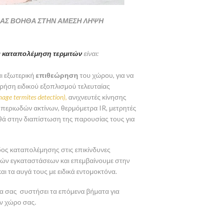
 ΜΑΣ ΒΟΗΘΑ ΣΤΗΝ ΑΜΕΣΗ ΛΗΨΗ
ν
καταπολέμηση τερμιτών
είναι:
αι εξωτερική
επιθεώρηση
του χώρου, για να
ρήση ειδικού εξοπλισμού τελευταίας
age termites detection),
ανιχνευτές κίνησης
 υπεριωδών ακτίνων, θερμόμετρα IR, μετρητές
θά στην διαπίστωση της παρουσίας τους για
ος καταπολέμησης στις επικίνδυνες
ιακών εγκαταστάσεων και επεμβαίνουμε στην
 τα αυγά τους με ειδικά εντομοκτόνα.
θα σας συστήσει τα επόμενα βήματα για
ν χώρο σας.