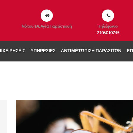
Νότου 14, Αγία Παρασκευή
Τηλέφωνο
2106010745
ΙΧΕΙΡΉΣΕΙΣ
ΥΠΗΡΕΣΊΕΣ
ΑΝΤΙΜΕΤΏΠΙΣΗ ΠΑΡΑΣΊΤΩΝ
ΕΠ