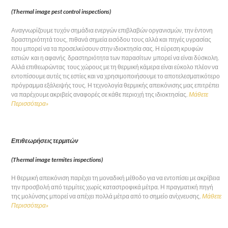
(Thermal image pest control inspections)
Αναγνωρίζουμε τυχόν σημάδια ενεργών επιβλαβών οργανισμών, την έντονη
δραστηριότητά τους, πιθανά σημεία εισόδου τους αλλά και πηγές υγρασίας
που μπορεί να τα προσελκύσουν στην ιδιοκτησία σας. Η εύρεση κρυφών
εστιών και η αφανής δραστηριότητα των παρασίτων μπορεί να είναι δύσκολη.
Αλλά επιθεωρώντας τους χώρους με τη θερμική κάμερα είναι εύκολο πλέον να
εντοπίσουμε αυτές τις εστίες και να χρησιμοποιήσουμε το αποτελεσματικότερο
πρόγραμμα εξάλειψής τους. Η τεχνολογία θερμικής απεικόνισης μας επιτρέπει
να παρέχουμε ακριβείς αναφορές σε κάθε περιοχή της ιδιοκτησίας.
Μάθετε
Περισσότερα»
Επιθεωρήσεις τερμιτών
(Thermal image termites inspections)
Η θερμική απεικόνιση παρέχει τη μοναδική μέθοδο για να εντοπίσει με ακρίβεια
την προσβολή από τερμίτες χωρίς καταστροφικά μέτρα. Η πραγματική πηγή
της μολύνσης μπορεί να απέχει πολλά μέτρα από το σημείο ανίχνευσης.
Μάθετε
Περισσότερα»