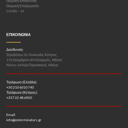
Θερμική Aπεικόνιση
Θερμική Επεξεργασία
COVID – 19
ΕΠΙΚΟΙΝΩΝΊΑ
Διεύθυνση:
Στροβόλου 32 Λευκωσία, Κύπρος
17η Νοεμβρίου 89 Χολαργός, Αθήνα
Νότου 14 Αγία Παρασκευή, Αθήνα
Τηλέφωνο (Ελλάδα):
+30 210 6010 745
Τηλέφωνο (Κύπρος):
+357 22 48 6920
Email:
info@exterminators.gr