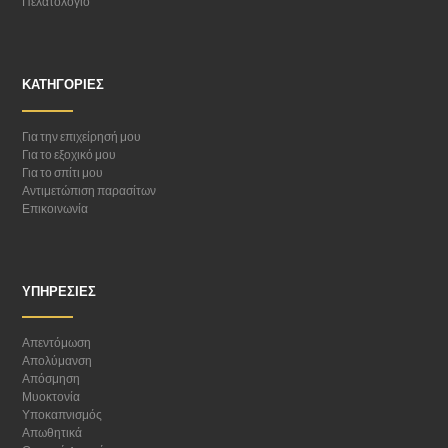
Πελατολόγιο
ΚΑΤΗΓΟΡΊΕΣ
Για την επιχείρησή μου
Για το εξοχικό μου
Για το σπίτι μου
Αντιμετώπιση παρασίτων
Επικοινωνία
ΥΠΗΡΕΣΊΕΣ
Απεντόμωση
Απολύμανση
Απόσμηση
Μυοκτονία
Υποκαπνισμός
Απωθητικά