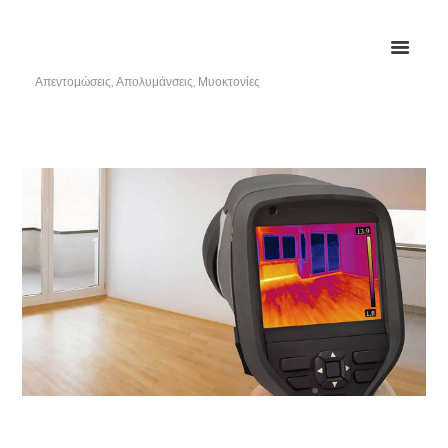
Απεντομώσεις, Απολυμάνσεις, Μυοκτονίες