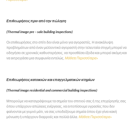
Επιθεωρήσει
ς πριν από την πώληση
(Thermal image pre – sale building inspections)
Οι επιθεωρήσεις στο σπίτι δεν είναι μόνο για αγοραστές. Η ανακάλυψη
προβλημάτων από έναν μελλοντικό αγοραστή στην τελευταία στιγμή μπορεί να
οδηγήσει σε χρονικές καθυστερήσεις, να προσθέσει έξοδα και μπορεί ακόμη και
να εκτροχιάσει μια συμφωνία εντελώς.
Μάθετε Περισσότερα»
Επιθεωρήσεις κατοικιών και επαγγελματικών κτηρίων
(Thermal image residential and commercial building inspections)
Μπορούμε να καταγράψουμε τα σημεία του σπιτιού σας ή της επιχείρησής σας
όπου υπάρχουν απώλειες ενέργειας, να εντοπίσουμε υγρασίες που δεν
φαίνονται με γυμνό μάτι, να σας υποδείξουμε σημεία όπου έχει γίνει κακή
μόνωση ή υπάρχουν διαρροές και πολλά άλλα.
Μάθετε Περισσότερα»