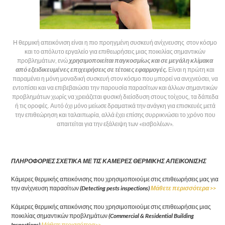
Η θερμική απεικόνιση είναι η πιο προηγμένη συσκευή ανίχνευσης στον κόσμο
και το απόλυτο εργαλείο για επιθεωρήσεις μιας ποικιλίας σημαντικών
προβλημάτων, ενώ
χρησιμοποιείται παγκοσμίως και σε μεγάλη κλίμακα
από εξειδικευμένες επιχειρήσεις σε τέτοιες εφαρμογές.
Είναι η πρώτη και
παραμένει η μόνη μοναδική συσκευή στον κόσμο που μπορεί να ανιχνεύσει, να
εντοπίσει και να επιβεβαιώσει την παρουσία παρασίτων και άλλων σημαντικών
προβλημάτων χωρίς να χρειάζεται φυσική διείσδυση στους τοίχους, τα δάπεδα
ή τις οροφές. Αυτό όχι μόνο μείωσε δραματικά την ανάγκη για επισκευές μετά
την επιθεώρηση και ταλαιπωρία, αλλά έχει επίσης συρρικνώσει το χρόνο που
απαιτείται για την εξάλειψη των «εισβολέων».
ΠΛΗΡΟΦΟΡΙΕΣ ΣΧΕΤΙΚΑ ΜΕ ΤΙΣ ΚΑΜΕΡΕΣ ΘΕΡΜΙΚΗΣ ΑΠΕΙΚΟΝΙΣΗΣ
Κάμερες θερμικής απεικόνισης που χρησιμοποιούμε στις επιθεωρήσεις μας για
την ανίχνευση παρασίτων
(Detecting pests inspections)
Μάθετε περισσότερα >>
Κάμερες θερμικής απεικόνισης που χρησιμοποιούμε στις επιθεωρήσεις μιας
ποικιλίας σημαντικών προβλημάτων
(Commercial & Residential Building
Inspections)
Μάθετε περισσότερα>>