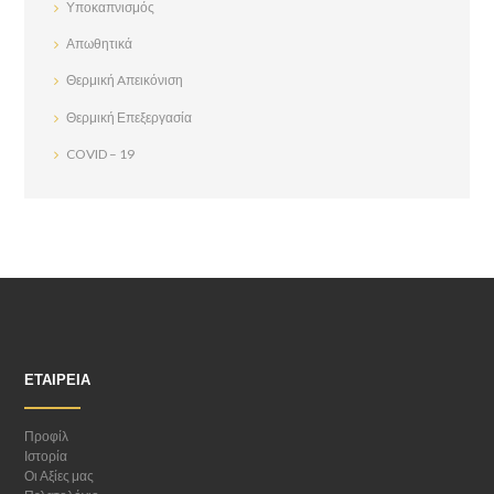
Υποκαπνισμός
Απωθητικά
Θερμική Aπεικόνιση
Θερμική Επεξεργασία
COVID – 19
ΕΤΑΙΡΕΊΑ
Προφίλ
Ιστορία
Οι Αξίες μας