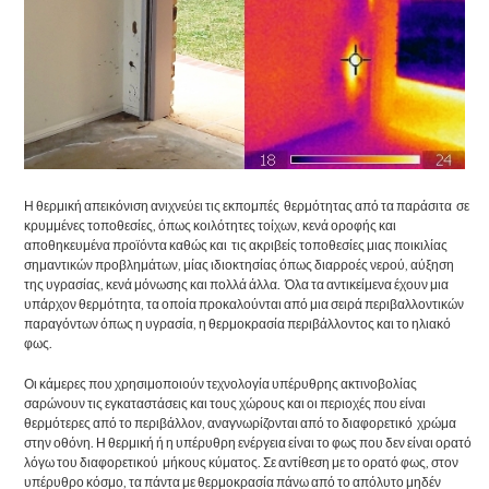
Η θερμική απεικόνιση ανιχνεύει τις εκπομπές θερμότητας από τα παράσιτα σε
κρυμμένες τοποθεσίες, όπως κοιλότητες τοίχων, κενά οροφής και
αποθηκευμένα προϊόντα καθώς και τις ακριβείς τοποθεσίες μιας ποικιλίας
σημαντικών προβλημάτων, μίας ιδιοκτησίας όπως διαρροές νερού, αύξηση
της υγρασίας, κενά μόνωσης και πολλά άλλα. Όλα τα αντικείμενα έχουν μια
υπάρχον θερμότητα, τα οποία προκαλούνται από μια σειρά περιβαλλοντικών
παραγόντων όπως η υγρασία, η θερμοκρασία περιβάλλοντος και το ηλιακό
φως.
Οι κάμερες που χρησιμοποιούν τεχνολογία υπέρυθρης ακτινοβολίας
σαρώνουν τις εγκαταστάσεις και τους χώρους και οι περιοχές που είναι
θερμότερες από το περιβάλλον, αναγνωρίζονται από το διαφορετικό χρώμα
στην οθόνη. Η θερμική ή η υπέρυθρη ενέργεια είναι το φως που δεν είναι ορατό
λόγω του διαφορετικού μήκους κύματος. Σε αντίθεση με το ορατό φως, στον
υπέρυθρο κόσμο, τα πάντα με θερμοκρασία πάνω από το απόλυτο μηδέν