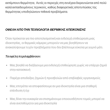
εκπέμπουν θερμότητα, Αυτές οι περιοχές στη συνέχεια διερευνώνται από πολύ
καλά εκπαιδευμένους τεχνικούς, καθώς διαφορετικές αποτυπώσεις της
θερμότητας υποδηλώνουν πιθανά προβλήματα.
ΟΦΕΛΗ ΑΠΟ ΤΗΝ ΤΕΧΝΟΛΟΓΙΑ ΘΕΡΜΙΚΗΣ ΑΠΕΙΚΟΝΙΣΗΣ
Όταν πρόκειται για πιο αποτελεσματική και ενδελεχή επιθεώρηση μιας
ιδιοκτησίας, οι θερμικές κάμερες μπορούν να μας βοηθήσουν να
ανακαλύψουμε τυχόν προβλήματα που δεν βλέπουμε εύκολα με γυμνό μάτι.
Τα οφέλη περιλαμβάνουν:
Μας βοηθά να διεξάγουμε μια ενδελεχή επιθεώρηση χωρίς να υπάρχει ζημιά
στην κατασκευή
Παρέχει αποδείξεις ζημιών ή προσβολών από επιβλαβείς οργανισμούς
Μας επιτρέπει να αποφασίσουμε αν μια ιδιοκτησία είναι μια σταθερή
επένδυση ή όχι
Μας δίνει την ευκαιρία να επισημάνουμε οποιουσδήποτε τομείς μπορεί να
είναι ανεπιθύμητοι για μια ιδιοκτησία