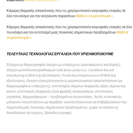
Κάμερες θερμικής απεικόνισης που τις χρησιμοποιούν κορυφαίες εταιρίες σε
όλο τον κόσμο για την ανίχνευση παρασίτων
Μάθετε περισσότερα>>
Κάμερες θερμικής απεικόνισης που τις χρησιμοποιούν κορυφαίες εταιρίες σε όλο
τον κόσμο για τον εντοπισμό μιας ποικιλίας σημαντικών προβλημάτων
Μάθετε
περισσότερα>>
ΤΕΛΕΥΤΑΙΑΣ ΤΕΧΝΟΛΟΓΙΑΣ ΕΡΓΑΛΕΙΑ ΠΟΥ ΧΡΙΣΗΜΟΠΟΙΟΥΜΕ
Έλεγχοι με θερμογραφία, έλεγχοι με υπέρηχους (αερόφερτους και δομής),
έλεγχοι με ανάλυση κραδασμών (vibration analysis), Condition Based
Monitoring (CBM) η/μ εξοπλισμού, Predictive Maintenance (PdM) η/μ
εξοπλισμού, έλεγχοι ηλεκτρολογικών & μηχανολογικών εγκαταστάσεων (με
θερμογραφία & υπέρηχους), εντοπισμός σημείων διαρροής αέρα, αερίων και
κενού, εντοπισμός διαρροής ή και φραγής σωληνώσεων, εντοπισμός
υγρασίας, θερμογέφυρων – προβλημάτων σε μονώσεις. Αυτές οι συσκευές
μπορούν να εντοπίσουν με ακρίβεια, να εντοπίσουν και να επιβεβαιώσουν την
παρουσία μιας ποικιλίας σημαντικών προβλημάτων, χωρίς να πρέπει να
διεισδύσουν σε τοίχους, δάπεδα ή οροφές.