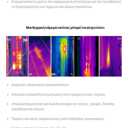
Ελαχιστοποιεί το χρόνο που αφιερώνεται στον έλεγχο για την προσβολή ή
τη δραστηριότητα των τερμιτών και άλλων παρασίτων.
Μια θερμική κάμερα εικόνας μπορεί να ανιχνεύσει:
Διαρροές υδραυλικών εγκαταστάσεων
Απουσία οποιασδήποτε μόνωσης στην οροφή ή στους τοίχους
Απώλεια θερμότητας και διείσδυση αέρα σε τοίχους, οροφές, δάπεδα,
παράθυρα και πόρτες
Τερμίτες και άλλες παρασιτώσεις από επιβλαβείς οργανισμούς