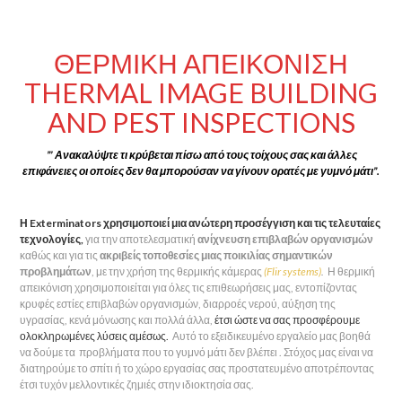
ΘΕΡΜΙΚΗ ΑΠΕΙΚΟΝIΣΗ
THERMAL IMAGE BUILDING
AND PEST INSPECTIONS
”’ Ανακαλύψτε τι κρύβεται πίσω από τους τοίχους σας και άλλες
επιφάνειες οι οποίες δεν θα μπορούσαν να γίνουν ορατές με γυμνό μάτι”.
Η Exterminators χρησιμοποιεί μια ανώτερη προσέγγιση και τις τελευταίες
τεχνολογίες,
για την αποτελεσματική
ανίχνευση επιβλαβών οργανισμών
καθώς και για τις
ακριβείς
τοποθεσίες μιας ποικιλίας σημαντικών
προβλημάτων
, με την χρήση της θερμικής κάμερας
(Flir systems)
.
Η θερμική
απεικόνιση χρησιμοποιείται για όλες τις επιθεωρήσεις μας, εντοπίζοντας
κρυφές εστίες επιβλαβών οργανισμών, διαρροές νερού, αύξηση της
υγρασίας, κενά μόνωσης και πολλά άλλα,
έτσι ώστε να σας προσφέρουμε
ολοκληρωμένες λύσεις αμέσως.
Αυτό το εξειδικευμένο εργαλείο μας βοηθά
να δούμε τα προβλήματα που το γυμνό μάτι δεν βλέπει . Στόχος μας είναι να
διατηρούμε το σπίτι ή το χώρο εργασίας σας προστατευμένο αποτρέποντας
έτσι τυχόν μελλοντικές ζημιές στην ιδιοκτησία σας.