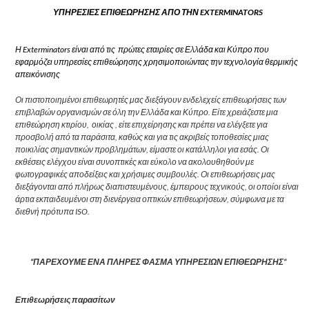
ΥΠΗΡΕΣΙΕΣ ΕΠΙΘΕΩΡΗΣΗΣ ΑΠΟ ΤΗΝ EXTERMINATORS
Η Exterminators είναι από τις πρώτες εταιρίες σε Ελλάδα και Κύπρο που
εφαρμόζει υπηρεσίες επιθεώρησης χρησιμοποιώντας την τεχνολογία θερμικής
απεικόνισης
Οι πιστοποιημένοι επιθεωρητές μας διεξάγουν ενδελεχείς επιθεωρήσεις των
επιβλαβών οργανισμών σε όλη την Ελλάδα και Κύπρο. Είτε χρειάζεστε μια
επιθεώρηση κτιρίου, οικίας , είτε επιχείρησης και πρέπει να ελέγξετε για
προσβολή από τα παράσιτα, καθώς και για τις ακριβείς τοποθεσίες μιας
ποικιλίας σημαντικών προβλημάτων, είμαστε οι κατάλληλοι για εσάς. Οι
εκθέσεις ελέγχου είναι συνοπτικές και εύκολο να ακολουθηθούν με
φωτογραφικές αποδείξεις και χρήσιμες συμβουλές. Οι επιθεωρήσεις μας
διεξάγονται από πλήρως διαπιστευμένους, έμπειρους τεχνικούς, οι οποίοι είναι
άρτια εκπαιδευμένοι στη διενέργεια οπτικών επιθεωρήσεων, σύμφωνα με τα
διεθνή πρότυπα ISO.
“ΠΑΡΕΧΟΥΜΕ ΕΝΑ ΠΛΗΡΕΣ ΦΑΣΜΑ ΥΠΗΡΕΣΙΩΝ ΕΠΙΘΕΩΡΗΣΗΣ“
Επιθεωρήσεις παρασίτων