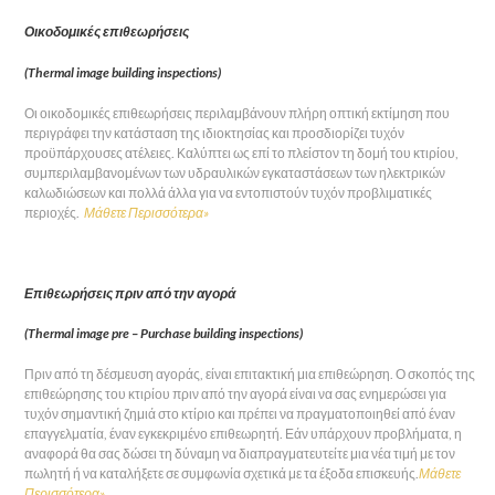
Οικοδομικές επιθεωρήσεις
(Thermal image building inspections)
Οι οικοδομικές επιθεωρήσεις περιλαμβάνουν πλήρη οπτική εκτίμηση που
περιγράφει την κατάσταση της ιδιοκτησίας και προσδιορίζει τυχόν
προϋπάρχουσες ατέλειες. Καλύπτει ως επί το πλείστον τη δομή του κτιρίου,
συμπεριλαμβανομένων των υδραυλικών εγκαταστάσεων των ηλεκτρικών
καλωδιώσεων και πολλά άλλα για να εντοπιστούν τυχόν προβλιματικές
περιοχές.
Μάθετε Περισσότερα»
Επιθεωρήσεις πριν από την αγορά
(Thermal image pre – Purchase building inspections)
Πριν από τη δέσμευση αγοράς, είναι επιτακτική μια επιθεώρηση. Ο σκοπός της
επιθεώρησης του κτιρίου πριν από την αγορά είναι να σας ενημερώσει για
τυχόν σημαντική ζημιά στο κτίριο και πρέπει να πραγματοποιηθεί από έναν
επαγγελματία, έναν εγκεκριμένο επιθεωρητή. Εάν υπάρχουν προβλήματα, η
αναφορά θα σας δώσει τη δύναμη να διαπραγματευτείτε μια νέα τιμή με τον
πωλητή ή να καταλήξετε σε συμφωνία σχετικά με τα έξοδα επισκευής.
Μάθετε
Περισσότερα»