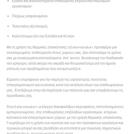
Ειδικοί και αδειοδοτημένοι επιθεωρητές κτιρίων και επιβλαβών
οργανισμών·
Πλήρως ασφαλισμένοι
Τελευταίος εξοπλισμός
Καλύπτουμε όλη την Ελλάδα και Κύπρο
Με τη χρήση της θερμικής απεικόνισης η Exterminators προσφέρει μια
ολοκληρωμένη επιθεώρηση στους χώρους σας. Δεν σπαταλάμε το χρόνο
σας με συγκεχυμένα αποτελέσματα. Αντ ‘αυτού, θα κάνουμε την διαδικασία
πιο γρήγορη, αλλά ακόμα πιο ακριβή και θα εργαστούμε για την άμεση
επίλυση των προβλημάτων που αντιμετωπίζετε.
Είμαστε υπερήφανοι για την παροχή της υψηλότερης ποιότητας
επαγγελματισμού και ευγένειας κατά την εκτέλεση όλων των επιθεωρήσεων
μας. Εστιάζουμε στην εξυπηρέτηση των πελατών μας και υπερβαίνουμε τις
προσδοκίες σας.
Στην Exterminators oι έλεγχοι διασφαλίζουν κορυφαίους πιστοποιημένους
εμπειρογνώμονες στις επιθεωρήσεις επιβλαβών οργανισμών, κτηρίων,
κατοικιών και επαγγελματικών χώρων, με την χρήση θερμικής απεικόνισης.
Γνωρίζουμε ότι η χρήση των σωστών και των πιο πρόσφατων εργαλείων και
τεχνικών μπορεί να σας βοηθήσει να εντοπίσετε μια ποικιλίας σημαντικών
προβλημάτων, προτού να είναι πολύ αργά.