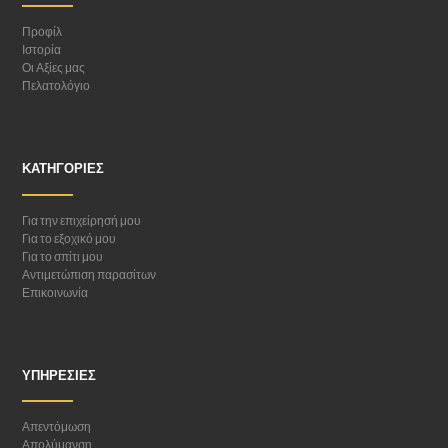
Προφίλ
Ιστορία
Οι Αξίες μας
Πελατολόγιο
ΚΑΤΗΓΟΡΊΕΣ
Για την επιχείρησή μου
Για το εξοχικό μου
Για το σπίτι μου
Αντιμετώπιση παρασίτων
Επικοινωνία
ΥΠΗΡΕΣΊΕΣ
Απεντόμωση
Απολύμανση