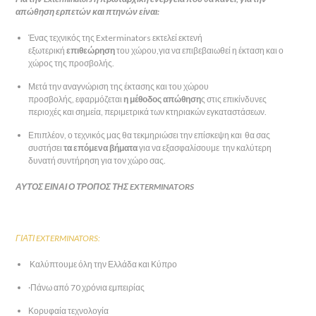
απώθηση ερπετών και πτηνών είναι:
Ένας τεχνικός της Exterminators εκτελεί εκτενή
εξωτερική
επιθεώρηση
του χώρου,για να επιβεβαιωθεί η έκταση και ο
χώρος της προσβολής.
Μετά την αναγνώριση της έκτασης και του χώρου
προσβολής, εφαρμόζεται
η μέθοδος απώθηση
ς στις επικίνδυνες
περιοχές και σημεία, περιμετρικά των κτηριακών εγκαταστάσεων.
Επιπλέον, ο τεχνικός μας θα τεκμηριώσει την επίσκεψη και θα σας
συστήσει
τα επόμενα βήματα
για να εξασφαλίσουμε την καλύτερη
δυνατή συντήρηση για τον χώρο σας.
ΑΥΤΟΣ ΕΙΝΑΙ Ο ΤΡΟΠΟΣ ΤΗΣ EXTERMINATORS
ΓΙΑΤΙ EXTERMINATORS:
Καλύπτουμε όλη την Ελλάδα και Κύπρο
·Πάνω από 70 χρόνια εμπειρίας
Κορυφαία τεχνολογία