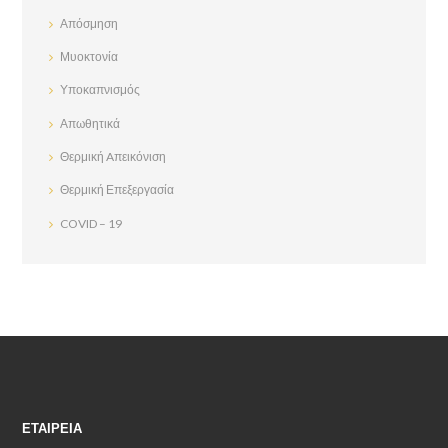
Απόσμηση
Μυοκτονία
Υποκαπνισμός
Απωθητικά
Θερμική Aπεικόνιση
Θερμική Επεξεργασία
COVID – 19
ΕΤΑΙΡΕΊΑ