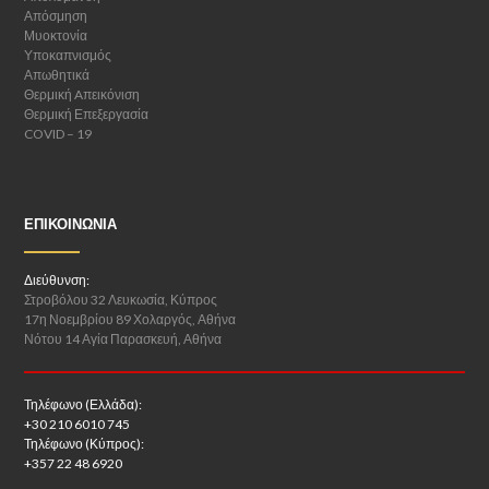
Απόσμηση
Μυοκτονία
Υποκαπνισμός
Απωθητικά
Θερμική Aπεικόνιση
Θερμική Επεξεργασία
COVID – 19
ΕΠΙΚΟΙΝΩΝΊΑ
Διεύθυνση:
Στροβόλου 32 Λευκωσία, Κύπρος
17η Νοεμβρίου 89 Χολαργός, Αθήνα
Νότου 14 Αγία Παρασκευή, Αθήνα
Τηλέφωνο (Ελλάδα):
+30 210 6010 745
Τηλέφωνο (Κύπρος):
+357 22 48 6920