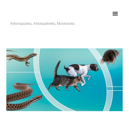
Απεντομώσεις, Απολυμάνσεις, Μυοκτονίες