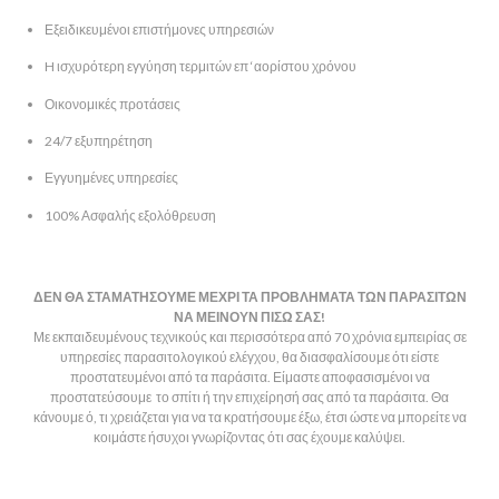
Εξειδικευμένοι επιστήμονες υπηρεσιών
H ισχυρότερη εγγύηση τερμιτών επ ‘αορίστου χρόνου
Οικονομικές προτάσεις
24/7 εξυπηρέτηση
Εγγυημένες υπηρεσίες
100% Ασφαλής εξολόθρευση
ΔΕΝ ΘΑ ΣΤΑΜΑΤΗΣΟΥΜΕ ΜΕΧΡΙ ΤΑ ΠΡΟΒΛΗΜΑΤΑ ΤΩΝ ΠΑΡΑΣΙΤΩΝ
ΝΑ ΜΕΙΝΟΥΝ ΠΙΣΩ ΣΑΣ!
Με εκπαιδευμένους τεχνικούς και περισσότερα από 70 χρόνια εμπειρίας σε
υπηρεσίες παρασιτολογικού ελέγχου, θα διασφαλίσουμε ότι είστε
προστατευμένοι από τα παράσιτα. Είμαστε αποφασισμένοι να
προστατεύσουμε το σπίτι ή την επιχείρησή σας από τα παράσιτα. Θα
κάνουμε ό, τι χρειάζεται για να τα κρατήσουμε έξω, έτσι ώστε να μπορείτε να
κοιμάστε ήσυχοι γνωρίζοντας ότι σας έχουμε καλύψει.