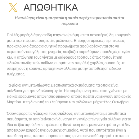
ΑΠΩΘΗΤΙΚΆ
Η απώθηση είναι η υπηρεσία η οποία παρέχει προστασία από τα
παράσιτα
Πολλές φορές διάφορα είδη
πτηνών
(ακόμη και τα περιστέρια) δημιουργούν
με τα περιττώματα τους εστίες μόλυνσης. Επίσης σε αρκετές περιπτώσεις
προκαλούν διάφορα αισθητικά προβλήματα αφού αρέσκονται στο να
περπατούν σε αγάλματα, μνημεία, περβάζια παραθύρων, προεξοχές στεγών
κτλ. Η απώθηση τους γίνεται με διάφορους τρόπους όπως τοποθέτηση
ειδικών απωθητικών ακίδων, συρμάτινων σπιράλ ή χορδών, συσκευές με
υπέρηχους ή κραυγές αρπαχτικών αλλά και με την τοποθέτηση ειδικού
πλέγματος.
Τα
φίδια
, αντιμετωπίζωνται με απωθητικά σκευάσματα, τα οποία είναι
ακίνδυνα για την ανθρώπινη υγεία. Η απομάκρυνση τους επιτυγχάνεται με
ειδικές εφαρμογές απώθησης φιδιών οι οποίες πρέπει να ξεκινούν από αρχές
Μαρτίου με τη διακοπή του ληθάργου των φιδιών και μέχρι τέλος Οκτωβρίου.
Όσον αφορά τις
γάτες
και τους
σκύλους
, αντιμετωπίζωνται με απωθητικά
σκευάσματα, τα οποία είναι ακίνδυνα για την ανθρώπινη υγεία αλλά και για τα
ίδια τα ζώα αφού δεν επιτρέπεται η θανάτωση τους με κανένα τρόπο γιατί δεν
αποτελούν εχθρούς υγειονομικής σημασίας. Αυτό που επιτρέπεται είναι η
απώθηση τους, όποτε η παρουσία τους κρίνεται ανεπιθύμητη κάτι το οποίο