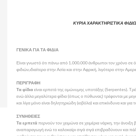
ΚΥΡΙΑ ΧΑΡΑΚΤΗΡΙΣΤΙΚΑ ΦΙΔΙ
ΓΕΝΙΚΑ ΓΙΑ ΤΑ ΦΙΔΙΑ
Είναι γνωστό ότι πάνω από 1.000.000 άνθρωποι τον χρόνο σε
φιδιών,ιδιαίτερα στην Ασία και στην Αφρική, λιγότερο στην Αμε
ΠΕΡΙΓΡΑΦΗ
Τα φίδια
είναι ερπετά της ομώνυμης υποτάξης (Serpentes). Τρέφ
ενώ άλλα μεγαλύτερα φίδια (όπως ο πύθωνας) τρέφονται με με
και λίγα μόνο είναι δηλητηριώδη (ιοβόλα) και επικίνδυνα και για
ΣΥΝΗΘΕΙΕΣ
Τα ερπετά
περνούν τον χειμώνα σε χειμέρια νάρκη, την άνοιξη 
αναπαραγωγή ενώ το καλοκαίρι σιγά σιγά επιβραδύνουν και πάλ