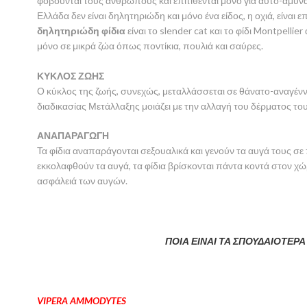
φοβούνται τους ανθρώπους και επιτίθενται μόνο για αυτό-άμυνα
Ελλάδα δεν είναι δηλητηριώδη και μόνο ένα είδος, η οχιά, είναι 
δηλητηριώδη φίδια
είναι το slender cat και το φίδι Montpelli
μόνο σε μικρά ζώα όπως ποντίκια, πουλιά και σαύρες.
ΚΥΚΛΟΣ ΖΩΗΣ
Ο κύκλος της ζωής, συνεχώς, μεταλλάσσεται σε θάνατο-αναγένν
διαδικασίας Μετάλλαξης μοιάζει με την αλλαγή του δέρματος του
ΑΝΑΠΑΡΑΓΩΓΗ
Τα φίδια αναπαράγονται σεξουαλικά και γενούν τα αυγά τους σε
εκκολαφθούν τα αυγά, τα φίδια βρίσκονται πάντα κοντά στον χώρ
ασφάλειά των αυγών.
ΠΟΙΑ ΕΙΝΑΙ ΤΑ ΣΠΟΥΔΑΙΟΤΕΡΑ 
VIPERA AMMODYTES