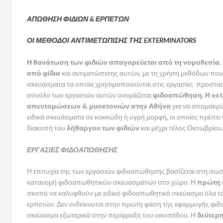
ΑΠΩΘΗΣΗ ΦΙΔΙΩΝ & ΕΡΠΕΤΩΝ
ΟΙ ΜΕΘΟΔΟΙ ΑΝΤΙΜΕΤΩΠΙΣΗΣ ΤΗΣ EXTERMINATORS
Η θανάτωση των φιδιών απαγορεύεται από τη νομοθεσία
.
από φίδια
και αντιμετώπισης αυτών, με τη χρήση μεθόδων που
σκευάσματα τα οποία χρησιμοποιούνται στις εργασίες προστασ
σύνολο των εργασιών αυτών ονομάζεται
φιδοαπώθηση.
Η
ext
απεντομώσεων & μυοκτονιών στην Αθήνα
για να απομακρ
ειδικά σκευάσματα σε κοκκώδη ή υγρή μορφή, οι οποίες πρέπει
διακοπή του
λήθαργου των φιδιών
και μέχρι τέλος Οκτωβρίου
ΕΡΓΑΣΙΕΣ ΦΙΔΟΑΠΩΘΗΣΗΣ
Η επιτυχία της των εργασιών φιδοαπώθησης βασίζεται στη σωσ
κατανομή φιδοαπωθητικών σκευασμάτων στο χώρο. Η
πρώτη
σκοπό να καλυφθούν με ειδικό φιδοαπωθητικό σκεύασμα όλα τ
ερπετών. Δεν ενδείκνυται στην πρώτη φάση της εφαρμογής φ
σκεύασμα εξωτερικά στην περίφραξη του οικοπέδου. Η
δεύτερ