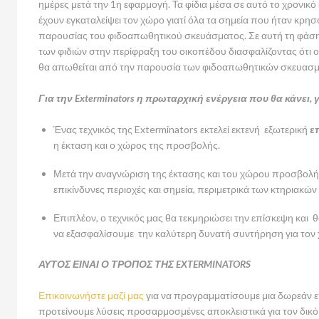
ημέρες μετά την 1η εφαρμογή. Τα φίδια μέσα σε αυτό το χρονικ
έχουν εγκαταλείψει τον χώρο γιατί όλα τα σημεία που ήταν κρησ
παρουσίας του φιδοαπωθητικού σκευάσματος. Σε αυτή τη φάσ
των φιδιών στην περίφραξη του οικοπέδου διασφαλίζοντας ότι 
θα απωθείται από την παρουσία των φιδοαπωθητικών σκευασ
Για την Exterminators η πρωταρχική ενέργεια που θα κάνει,
Ένας τεχνικός της Exterminators εκτελεί εκτενή εξωτερική
ε
η έκταση και ο χώρος της προσβολής.
Μετά την αναγνώριση της έκτασης και του χώρου προσβολή
επικίνδυνες περιοχές και σημεία, περιμετρικά των κτηριακώ
Επιπλέον, ο τεχνικός μας θα τεκμηριώσει την επίσκεψη και
να εξασφαλίσουμε την καλύτερη δυνατή συντήρηση για τον
ΑΥΤΟΣ ΕΙΝΑΙ Ο ΤΡΟΠΟΣ ΤΗΣ EXTERMINATORS
Επικοινωνήστε μαζί μας
για να προγραμματίσουμε μια δωρεάν επ
προτείνουμε λύσεις προσαρμοσμένες αποκλειστικά για τον δικό