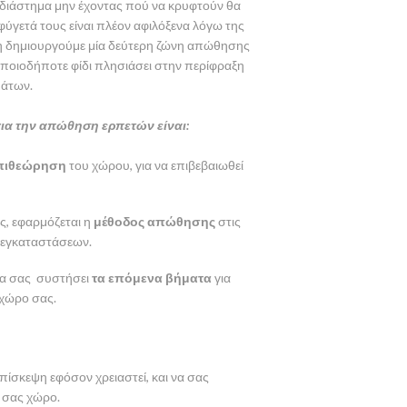
ό διάστημα μην έχοντας πού να κρυφτούν θα
φύγετά τους είναι πλέον αφιλόξενα λόγω της
η δημιουργούμε μία δεύτερη ζώνη απώθησης
οποιοδήποτε φίδι πλησιάσει στην περίφραξη
μάτων.
 για την απώθηση ερπετών είναι:
πιθεώρηση
του χώρου, για να επιβεβαιωθεί
ς, εφαρμόζεται η
μέθοδος απώθησης
στις
ν εγκαταστάσεων.
 θα σας συστήσει
τα επόμενα βήματα
για
 χώρο σας.
ίσκεψη εφόσον χρειαστεί, και να σας
 σας χώρο.