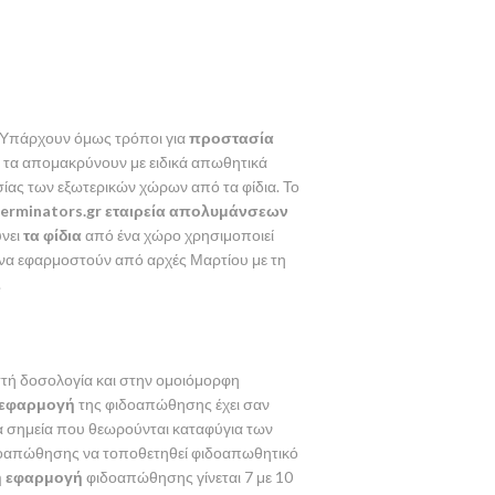
 Υπάρχουν όμως τρόποι για
προστασία
 τα απομακρύνουν με ειδικά απωθητικά
ίας των εξωτερικών χώρων από τα φίδια. Το
erminators.gr
εταιρεία απολυμάνσεων
ύνει
τα φίδια
από ένα χώρο χρησιμοποιεί
 να εφαρμοστούν από αρχές Μαρτίου με τη
.
τή δοσολογία και στην ομοιόμορφη
 εφαρμογή
της φιδοαπώθησης έχει σαν
α σημεία που θεωρούνται καταφύγια των
ιδοαπώθησης να τοποθετηθεί φιδοαπωθητικό
η εφαρμογή
φιδοαπώθησης γίνεται 7 με 10