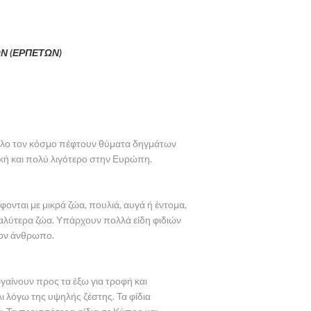
ΩΝ (ΕΡΠΕΤΩΝ)
 όλο τον κόσμο πέφτουν θύματα δηγμάτων
ρική και πολύ λιγότερο στην Ευρώπη.
ονται με μικρά ζώα, πουλιά, αυγά ή έντομα,
γαλύτερα ζώα. Υπάρχουν πολλά είδη φιδιών
 τον άνθρωπο.
βγαίνουν προς τα έξω για τροφή και
ι λόγω της υψηλής ζέστης. Τα φίδια