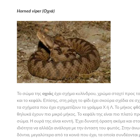
Horned viper (Οχιά)
Το σώμα της
οχιάς
έχει σχήμα κυλίνδρου, χρώμα σταχτί προς το
και το κεφάλι. Επίσης, στη ράχη το φίδι έχει σκούρα σχέδια σε
τα σχήματα που έχει σχηματίζουν το γράμμα Χ ή Λ. Το μήκος φθά
θηλυκά έχουν πιο μικρό μήκος. Το κεφάλι της είναι πιο πλατύ πρ
σώμα. Η ουρά της είναι κοντή. Έχει δυνατή όραση ακόμα και στο 
ιδιότητα να αλλάζει ανάλογα με την ένταση του φωτός. Στην άνω
δόντια, μεγαλύτερα από τα κοινά που έχει, τα οποία συνδέονται