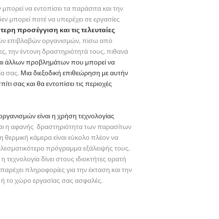
μπορεί να εντοπίσει τα παράσιτα και την
ν μπορεί ποτέ να υπερέχει σε εργασίες
ερη προσέγγιση και τις τελευταίες
γών επιβλαβών οργανισμών, πίσω από
ες, την έντονη δραστηριότητά τους, πιθανά
αι άλλων προβλημάτων που μπορεί να
ία σας.
Μια διεξοδική επιθεώρηση με αυτήν
ίτι σας και θα εντοπίσει τις περιοχές
οργανισμών είναι η χρήση τεχνολογίας
αι η αφανής δραστηριότητα των παρασίτων
 θερμική κάμερα είναι εύκολο πλέον να
τελεσματικότερο πρόγραμμα εξάλειψής τους.
τεχνολογία δίνει στους ιδιοκτήτες ορατή
παρέχει πληροφορίες για την έκταση και την
ι ή το χώρο εργασίας σας ασφαλές.