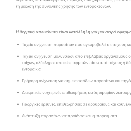
τη μείωση της συνολικής χρήσης των εντομοκτόνων.
Η θερμική απεικόνιση είναι κατάλληλη για μια σειρά εφα
Ταχεία ανίχνευση παρασίτων που αγκυροβολεί σε τοίχους κο
Ταχεία ανίχνευση μολύνσεων από επιβλαβείς οργανισμούς ό
τοίχων, ολόκληρες αποικίες τερμιτών πίσω από τοίχους ή δ
έντομα κ.α
Γρήγορη ανίχνευση για σημεία εισόδων παρασίτων και πηγέ
Διακριτικές νυχτερινές επιθεωρήσεις εκτός ωραρίων λειτουρ
Γεωργικές έρευνες, επιθεωρήσεις σε αρουραίους και κουνέλια
Ανάπτυξη παρασίτων σε προϊόντα και εμπορεύματα.