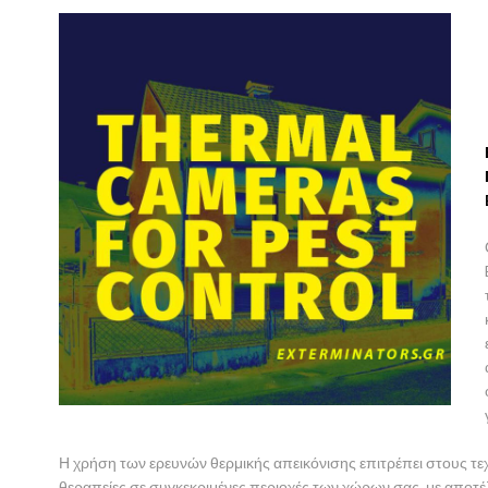
Η χρήση των ερευνών θερμικής απεικόνισης επιτρέπει στους τε
θεραπείες σε συγκεκριμένες περιοχές των χώρων σας, με αποτέ