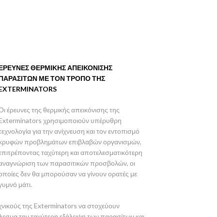
ΕΡΕΥΝΕΣ ΘΕΡΜΙΚΗΣ ΑΠΕΙΚΟΝΙΣΗΣ
ΠΑΡΑΣΙΤΩΝ ΜΕ ΤΟΝ ΤΡΟΠΟ ΤΗΣ
EXTERMINATORS
Οι έρευνες της θερμικής απεικόνισης της
Exterminators χρησιμοποιούν υπέρυθρη
τεχνολογία για την ανίχνευση και τον εντοπισμό
κρυφών προβλημάτων επιβλαβών οργανισμών,
επιτρέποντας ταχύτερη και αποτελεσματικότερη
αναγνώριση των παρασιτικών προσβολών, οι
οποίες δεν θα μπορούσαν να γίνουν ορατές με
γυμνό μάτι.
χνικούς της Exterminators να στοχεύουν
λεσμα την ταχύτερη εξάλειψη των παρασίτων και