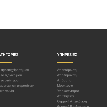
ΑΤΗΓΟΡΊΕΣ
ΥΠΗΡΕΣΊΕΣ
α την επιχείρησή μου
Απεντόμωση
 το εξοχικό μου
Απολύμανση
 το σπίτι μου
Απόσμηση
τιμετώπιση παρασίτων
Μυοκτονία
ικοινωνία
Υποκαπνισμός
Απωθητικά
Θερμική Aπεικόνιση
Θερμική Επεξεργασία