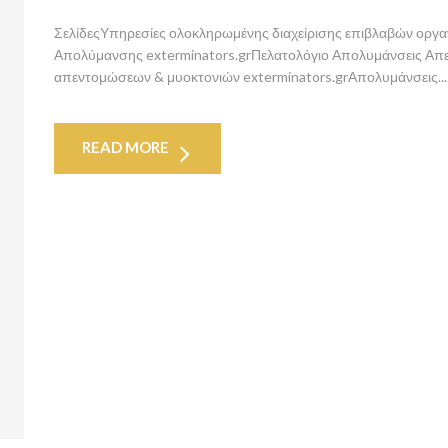
ΣελίδεςΥπηρεσίες ολοκληρωμένης διαχείρισης επιβλαβών οργα
Απολύμανσης exterminators.grΠελατολόγιο Απολυμάνσεις Απε
απεντομώσεων & μυοκτονιών exterminators.grΑπολυμάνσεις...
READ MORE