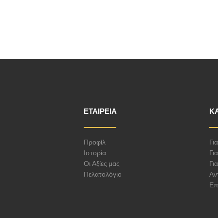
ΕΤΑΙΡΕΊΑ
Κ
Προφίλ
Γι
Ιστορία
Για
Οι Αξίες μας
Για
Πελατολόγιο
Αν
Επ