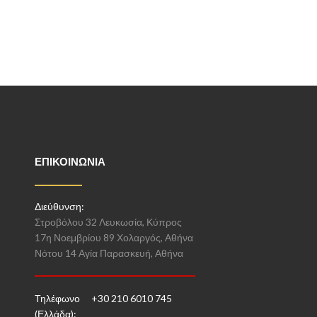
ΕΠΙΚΟΙΝΩΝΊΑ
Διεύθυνση:
Στροβόλου 32 Λευκωσία, Κύπρος
17η Νοεμβρίου 89 Χολαργός, Αθήνα
Νότου 14 Αγία Παρασκευή, Αθήνα
Τηλέφωνο
+30 210 6010 745
(Ελλάδα):